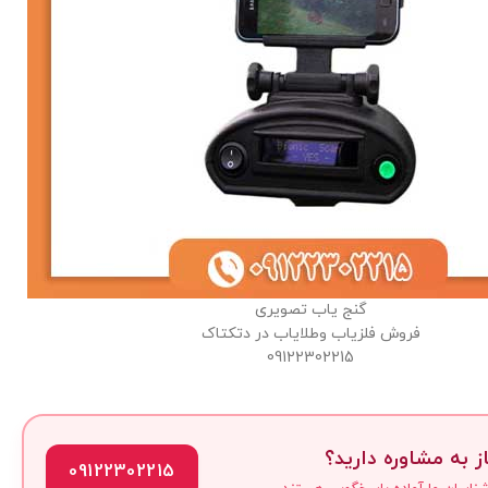
گنج یاب تصویری
فروش فلزیاب وطلایاب در دتکتاک
09122302215
ز به مشاوره دارید؟
09122302215