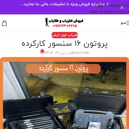
از جشنواره فروش ویژه با تخفیفات عالی جا نمانید...
Skip to navigation
Skip to main content
منو
فلزیاب فول آپشن
پروتون ۱۶ سنسور کارکرده
0
detecttak
در تیر 31, 1404