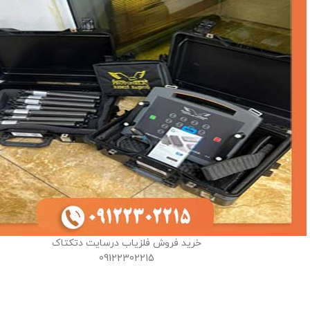
خرید فروش فلزیاب درسایت دتکتاک
09122302215