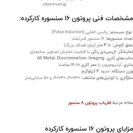
09122302215
مشخصات فنی
پروتون 16 سنسوره کارکرده
:
نوع سیستم:
پالسی القایی (Pulse Induction)
تعداد سنسورها:
16 سنسور قدرتمند
عمق کاوش:
تا 4 متر
(برای اهداف بزرگ)
نمایشگر:
ال‌سی‌دی رنگی
با قابلیت نمایش تصاویر سه‌بعدی
حالت‌های کاری:
All Metal، Discrimination، Imaging
باتری:
لیتیوم‌یون با
عمر کاری 10–12 ساعت
وزن دستگاه:
حدود
4 کیلوگرم
سازگاری با کوئیل‌های مختلف:
30×30، 40×40، و 50 سانتی‌متر
مقاله مرتبط:
فلزیاب پروتون 8 سنسور
مزایای پروتون 16 سنسوره کارکرده