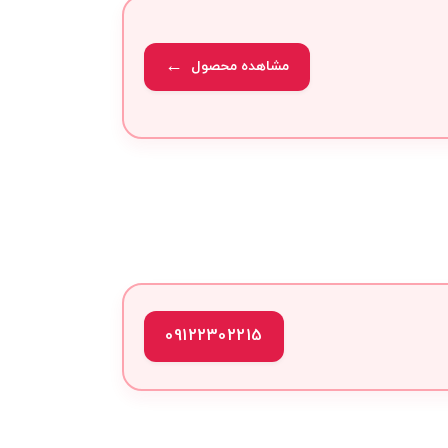
مشاهده محصول
09122302215