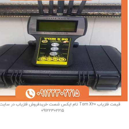
قیمت فلزیاب Tom X60 تام ایکس شصت خریدفروش فلزیاب در سا
09122302215