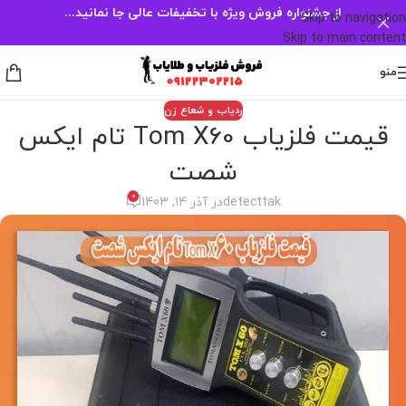
از جشنواره فروش ویژه با تخفیفات عالی جا نمانید...
Skip to navigation
Skip to main content
منو
ردیاب و شعاع زن
قیمت فلزیاب Tom X60 تام ایکس
شصت
0
detecttak
در آذر 14, 1403