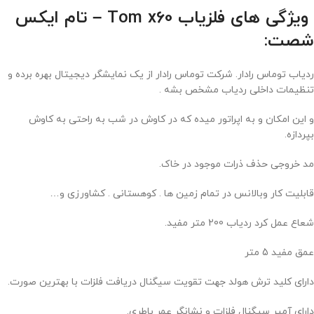
ویژگی های فلزیاب Tom x60 – تام ایکس
شصت:
ردیاب توماس رادار. شرکت توماس رادار از یک نمایشگر دیجیتال بهره برده و
تنظیمات داخلی ردیاب مشخص بشه .
و این امکان و به اپراتور میده که در کاوش در شب به راحتی به کاوش
بپردازه.
مد خروجی حذف ذرات موجود در خاک.
قابلیت کار وبالانس در تمام زمین ها . کوهستانی . کشاورزی و…
شعاع عمل کرد ردیاب 200 متر مفید.
عمق مفید 5 متر
دارای کلید ترش هولد جهت تقویت سیگنال دریافت فلزات با بهترین صورت.
دارای آمپر سیگنال فلزات و نشانگر عمر باطری.