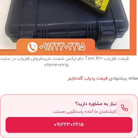
قیمت فلزیاب Tom X60 تام ایکس شصت خریدفروش فلزیاب در سا
09122302215
مقاله پیشنهادی:
قیمت ردیاب گلدماینر
نیاز به مشاوره دارید؟
کارشناسان ما آماده پاسخگویی هستند.
09122302215