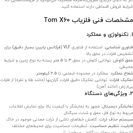
اگر به دنبال خریدی مقرون‌به‌صرفه هستید، می‌توانید از فروشگاه‌هایی که
شرایط فروش اقساطی دارند استفاده کنید.
مشخصات فنی فلزیاب Tom X60
1.
تکنولوژی و عملکرد
فناوری شناسایی:
استفاده از فناوری
VLF (فرکانس پایین بسیار دقیق)
برای
تشخیص فلزات در عمق بالا.
عمق کاوش:
توانایی کاوش در عمق
3 تا 5 متر
بسته به نوع زمین و شرایط
محیطی.
شعاع عملکرد:
عملکرد در محدوده شعاعی تا
2.5 کیلومتر
.
تفکیک فلزات:
توانایی تفکیک دقیق فلزات گران‌بها (مانند طلا و نقره) از فلزات
بی‌ارزش (مانند آهن).
2.
ویژگی‌های دستگاه
نمایشگر دیجیتال:
مجهز به نمایشگر با کیفیت بالا برای نمایش اطلاعات
مربوط به نوع فلز، عمق و شدت سیگنال.
سیستم حذف ذرات:
کاهش خطاهای ناشی از ذرات معدنی موجود در خاک.
قابلیت تنظیم حساسیت:
تنظیمات حساسیت برای محیط‌های مختلف
(شوره‌زار، زمین‌های سنگلاخی و رطوبتی).