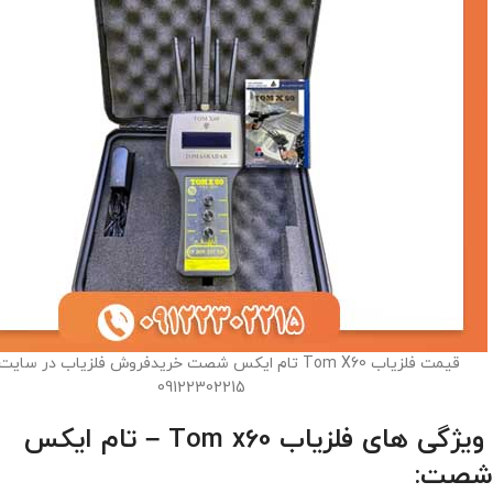
قیمت فلزیاب Tom X60 تام ایکس شصت خریدفروش فلزیاب در سا
09122302215
ویژگی های فلزیاب Tom x60 – تام ایکس
شصت: