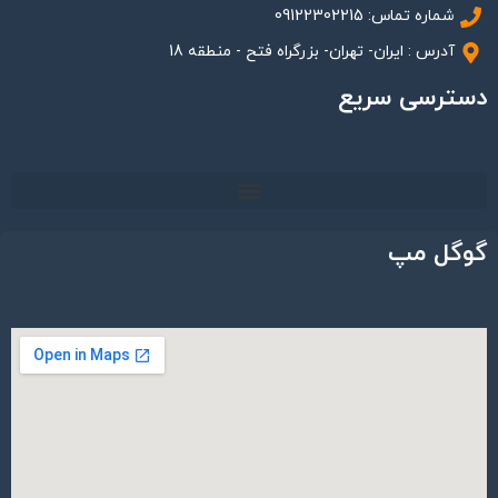
شماره تماس: 09122302215
آدرس : ایران- تهران- بزرگراه فتح - منطقه 18
دسترسی سریع
گوگل مپ