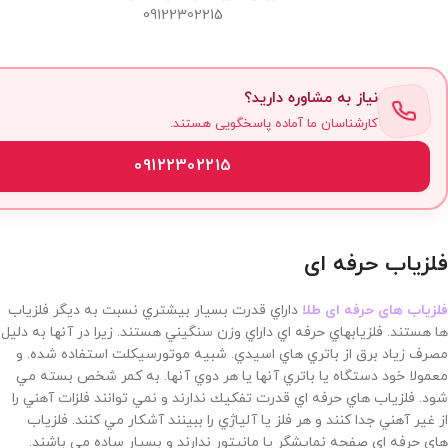
09122302215
نیاز به مشاوره دارید؟
کارشناسان ما آماده پاسخگویی هستند.
09122302215
فلزیاب حرفه ای
فلزياب های حرفه ای طلا
داراي قدرت بسيار بيشتري نسبت به ديگر فلزياب
ها هستند. فلزيابهاي حرفه اي داراي وزن سنگيني هستند. زيرا در آنها به دليل
مصرف زياد برق از باتري هاي اسيدي. شبيه موتورسيكلت استفاده شده. و
معمولا خود دستگاه يا باتري آنها يا هر دوي آنها. به كمر شخص بسته مي
شود. فلزياب هاي حرفه اي قدرت تفكيك ندارند و نمي توانند فلزات آهني را
از غير آهني جدا كنند و هر فلز يا آلياژي را ببينند آشكار مي كنند. فلزياب
هاي حرفه اي صفحه نمايشگر يا مانيتور ندارند و بسيار ساده مي باشند.