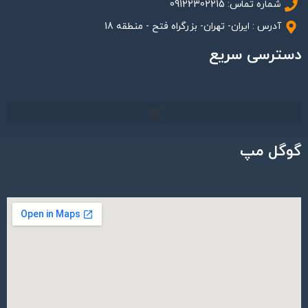
شماره تماس: 09122302215
آدرس : ایران- تهران- بزرگراه فتح - منطقه 18
دسترسی سریع
گوگل مپ