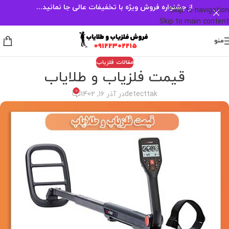
از جشنواره فروش ویژه با تخفیفات عالی جا نمانید...
Skip to navigation
Skip to main content
منو
مقالات فلزیاب
قیمت فلزیاب و طلایاب
0
detecttak
در آذر 16, 1402