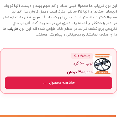
اين نوع فلزياب ها معمولا خيلي سبك و كم حجم بوده و ديسك آنها كوچك
(ديسك استاندارد آنها 25 سانتي متر). است وعمق كاوش فلز آنها نيز
معمولا كمتر از يك متر است. يعني اين كه يك فلز مربع شكل به اندازه 1متر
در 1متر را حداكثر از فاصله يك متري مي توانند پيدا كند. فلزياب هاي
تفريحي براي كشف فلزات. در سطح خاك طراحي شده اند. اين نوع
فلزياب
ها
داراي صفحه نمايشگري ديجيتالي و پيشرفته هستند.
پیشنهاد ویژه
لوپ 60 گرد
300,000
تومان
مشاهده محصول