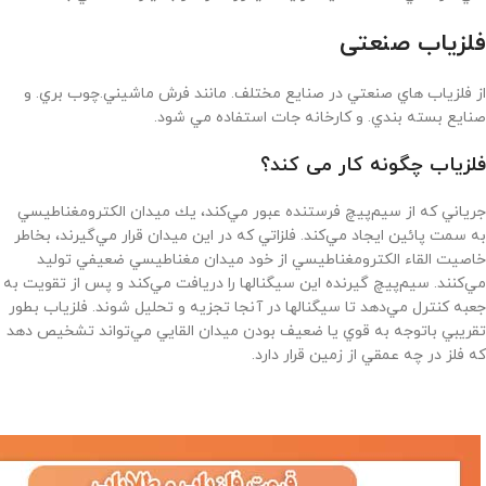
فلزیاب صنعتی
از فلزياب هاي صنعتي در صنايع مختلف. مانند فرش ماشيني.چوب بري. و
صنايع بسته بندي. و كارخانه جات استفاده مي شود.
فلزیاب چگونه کار می کند؟
جرياني كه از سيم‌پيچ فرستنده عبور مي‌كند، يك ميدان الكترومغناطيسي
به سمت پائين ايجاد مي‌كند. فلزاتي كه در اين ميدان قرار مي‌گيرند، بخاطر
خاصيت القاء الكترومغناطيسي از خود ميدان مغناطيسي ضعيفي توليد
مي‌كنند. سيم‌پيچ گيرنده اين سيگنالها را دريافت مي‌كند و پس از تقويت به
جعبه كنترل مي‌دهد تا سيگنالها در آنجا تجزيه و تحليل شوند. فلزياب بطور
تقريبي باتوجه به قوي يا ضعيف بودن ميدان القايي مي‌تواند تشخيص دهد
كه فلز در چه عمقي از زمين قرار دارد.