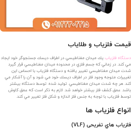
قیمت فلزیاب و طلایاب
دستگاه فلزياب
يك ميدان مغناطيسي در اطراف ديسك جستجوگر خود ايجاد
مي كند. در زماني كه جسم فلزي در محدوده ميدان مغناطيسي قرار گيرد
شدت ميدان مغناطيسي تغيير يافته و دستگاه فلزياب با احساس اين
تغييرات متوجه وجود فلز در اطراف ديسك خود مي شود و آن را آشكار مي
كند. هر چه شدت ميدان مغناطيسي. توليد شده. توسط دستگاه بيشتر
باشد. عمق كشف فلز بيشتر خواهد شد. لازم به ذكر است كه عمق كاوش
توسط فلزياب با توجه به جنس فلز اندازه و شكل فلز تغيير مي كند.
انواع فلزیاب ها
فلزياب هاي تفريحی (VLF)