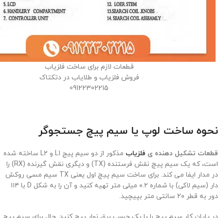
قطعات لازم برای ساخت فلزیاب
فروش فلزیاب و طلایاب در دتکتاک
09122302215
نحوه ساخت لوپ یا سیم پیچ جستجوگر
قطعات تشکیل دهنده ی
فلزیاب
مذکور از دو سیم پیج L1 و L2 ساخته شده
است، که یک سیم پیچ نقش فرستنده (TX) و دیگری نقش گیرنده (RX) را
در مدار ایفا می کند. برای ساخت سیم پیچ اول یعنی TX سیم مسی روکش
دار (سیم لاکی) با شماره ۰.۲ میلی متر تهیه کنید و آن را به شکل D با ۱۱۴
دور به قطر ۲۰ سانتی متر بپیچید.
در پایان کار سیم پیچ را با یک چسب برق نوار پیچ کنید. حال برای سیم پیچ