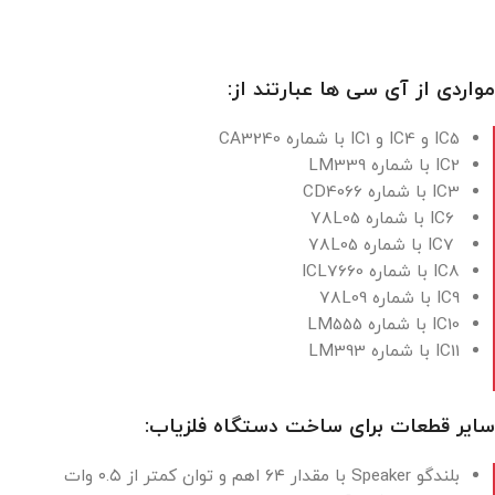
مواردی از آی سی ها عبارتند از:
IC1 و IC4 و IC5
با شماره CA3240
IC2
با شماره LM339
IC3
با شماره
CD4066
IC6 با شماره
۷۸L05
IC7 با شماره
۷۸L05
IC8 با شماره ICL7660
IC9 با شماره ۷۸L09
IC10 با شماره LM555
IC11 با شماره LM393
سایر قطعات برای ساخت دستگاه فلزیاب:
بلندگو Speaker با مقدار ۶۴ اهم و توان کمتر از ۰.۵ وات