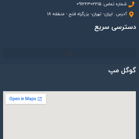
شماره تماس: 09122302215
آدرس : ایران- تهران- بزرگراه فتح - منطقه 18
دسترسی سریع
گوگل مپ