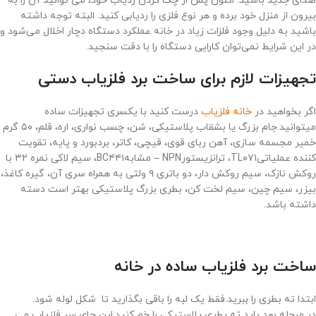
صدای جدید باشید. اکنون پس از چک کردن ردیاب خود، می توانید آن را به
بیرون از منزل خود برده و هر نوع فلزی را ردیابی کنید. البته توجه داشته
باشید به دلیل وجود فلزات زیاد در خانه عملکرد دستگاه دچار اخلال می‌شود و
در این شرایط نمی‌توان کارایی دستگاه را با دقت سنجید.
تجهیزات لازم برای ساخت برد فلزیاب دستی
اگر بخواهید در
خانه فلزیاب
درست کنید با یکسری تجهیزات ساده
میتوانید.جام بزرگ یا بشقاب پلاستیکی، شن، چسب نواری، اره، قلم، ۵٠ گرم
خمیر مجسمه سازی، آهن ربای قوی، قیچی، کاتر، بردبورد و پایه، تقویت
کننده عملیاتیTL٠٧١، ترانزیستورNPN – مشابهBC۴۴١، سیم لاکی نمره ٣٢ با
روکش نازک، سیم روکش دار، دو باتری ٩ ولتی به همراه سری آن، گیره کاغذ،
بیزر، سیم چین، سیم لخت کن، بطری بزرگ پلاستیکی بهتر است دسته
داشته باشد.
ساخت برد فلزیاب ساده در خانه
ابتدا ته بطری را ببرید.فقط یک لبه را باقی بگذارید تا شکل لوله شود.
در مرحله بعد باید ته بطری پلاستیکی را خم کنید.این جای سر فلزیاب می