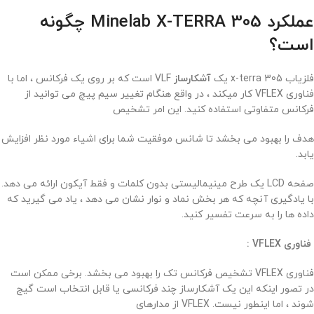
عملکرد Minelab X-TERRA 305 چگونه
است؟
فلزیاب x-terra 305 یک
آشکارساز
VLF است که بر روی یک فرکانس ، اما با
فناوری VFLEX کار میکند ، در واقع هنگام تغییر سیم پیچ می توانید از
فرکانس متفاوتی استفاده کنید. این امر تشخیص
هدف را بهبود می بخشد تا شانس موفقیت شما برای اشیاء مورد نظر افزایش
یابد.
صفحه LCD یک طرح مینیمالیستی بدون کلمات و فقط آیکون ارائه می دهد.
با یادگیری آنچه که هر بخش نماد و نوار نشان می دهد ، یاد می گیرید که
داده ها را به سرعت تفسیر کنید.
فناوری VFLEX :
فناوری VFLEX تشخیص فرکانس تک را بهبود می بخشد. برخی ممکن است
در تصور اینکه این یک آشکارساز چند فرکانسی یا قابل انتخاب است گیج
شوند ، اما اینطور نیست. VFLEX از مدارهای