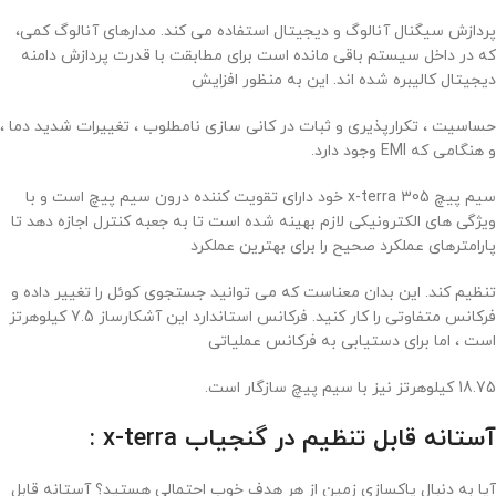
پردازش سیگنال آنالوگ و دیجیتال استفاده می کند. مدارهای آنالوگ کمی،
که در داخل سیستم باقی مانده است برای مطابقت با قدرت پردازش دامنه
دیجیتال کالیبره شده اند. این به منظور افزایش
حساسیت ، تکرارپذیری و ثبات در کانی سازی نامطلوب ، تغییرات شدید دما ،
و هنگامی که EMI وجود دارد.
سیم پیچ x-terra 305 خود دارای تقویت کننده درون سیم پیچ است و با
ویژگی های الکترونیکی لازم بهینه شده است تا به جعبه کنترل اجازه دهد تا
پارامترهای عملکرد صحیح را برای بهترین عملکرد
تنظیم کند. این بدان معناست که می توانید جستجوی کوئل را تغییر داده و
فرکانس متفاوتی را کار کنید. فرکانس استاندارد این آشکارساز 7.5 کیلوهرتز
است ، اما برای دستیابی به فرکانس عملیاتی
18.75 کیلوهرتز نیز با سیم پیچ سازگار است.
آستانه قابل تنظیم در گنجیاب x-terra :
آیا به دنبال پاکسازی زمین از هر هدف خوب احتمالی هستید؟ آستانه قابل