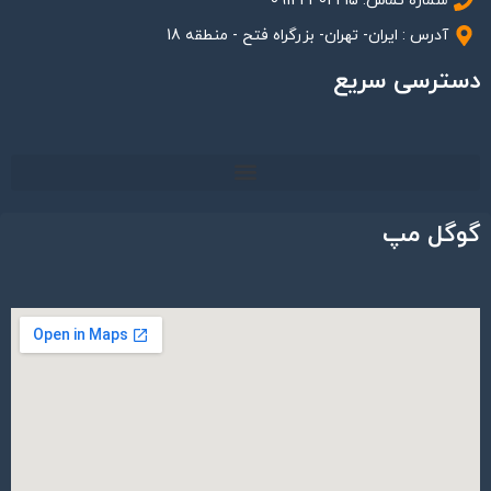
شماره تماس: 09122302215
آدرس : ایران- تهران- بزرگراه فتح - منطقه 18
دسترسی سریع
گوگل مپ