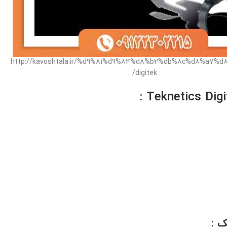
http://kavoshtala.ir/%d9%81%d9%84%d8%b2%db%8c%d8%a7%d8
digitek/
 :