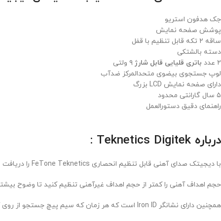
جک هدفون استریو
پوشش صفحه نمایش
ساقه ۲ تکه قابل تنظیم با قفل
دسته بالشتکی
۲ عدد
باتری قلیایی قابل شارژ
۹ ولتی
لوپ جستجوی بیضوی متحدالمرکز ضدآب
دارای صفحه نمایش LCD بزرگ
۵ سال گارانتی محدود
راهنمای دقیق دستورالعمل
درباره Teknetics Digitek :
با دیجیتک صدای آهنی قابل تنظیم انحصاری FeTone Teknetics را دریافت میکنید
حجم اهداف آهنی را کمتر از حجم اهداف غیرآهنی تنظیم کنید تا وضوح بیش
همچنین دارای نشانگر Iron ID است که هر زمان که سیم پیچ جستجو از روی آهن عبور میکند بدون توجه به تنظیمات تشخیص روشن میشود