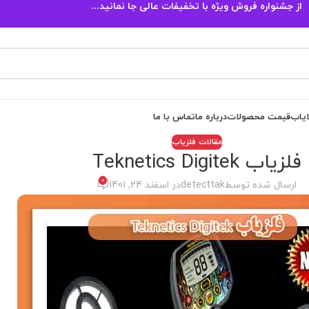
از جشنواره فروش ویژه با تخفیفات عالی جا نمانید...
ایاب
قیمت محصولات
درباره ما
تماس با ما
مقالات فلزیاب
فلزیاب Teknetics Digitek
0
ارسال شده توسط
detecttak
در اسفند 24, 1401