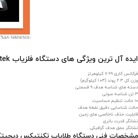
%a8-teknetics-
ایده آل ترین ویژگی های دستگاه فلزیاب Teknetics Digitek :
فرکانس کاری ۷.۶۹ کیلوهرتز
وزن کل ۲.۳ پوند (۱.۰۴ کیلوگرم)
دسته های شناسه هدف ۹ قسمتی
۳ تن شناسه صوتی
۱۰ حالت تنظیم حساسیت
حالت شناسایی دقیق نقطه هدف
قابلیت حذف ناخالصی های زمین
نشانگر قدرت باتری
نشانگر عمق هدف گرافیکی
مشخصات فنی دستگاه طلایاب تکنتیکس دیجیتک