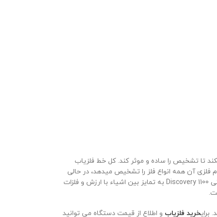
 کارکرد آسان سرگرم کننده است! این دستگاه گنج یاب کنترل های دکمه ای و صفحه نمایش LCD را ترکیب میکند تا تشخیص را ساده و موثر کند. کل خط فلزیاب
 حرکت تمام فلزی آن همه انواع فلز را تشخیص میدهد، در حالی
تشخیص فلز به هدف نزدیک میشود، بازخورد صوتی سه تونی Discovery 1100 به تمایز بین اشیاء با ارزش و فلزات
 برای
خرید فلزیاب
و اطلاع از قیمت دستگاه می توانید