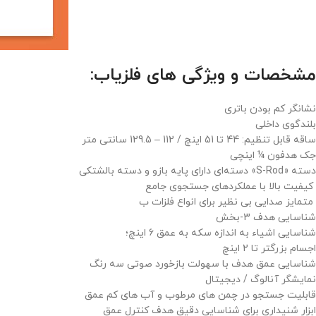
مشخصات و ویژگی های فلزیاب:
نشانگر کم بودن باتری
بلندگوی داخلی
ساقه قابل تنظیم: 44 تا 51 اینچ / 112 – 129.5 سانتی متر
جک هدفون ¼ اینچی
دسته «S-Rod» دسته‌ای دارای پایه بازو و دسته بالشتکی
کیفیت بالا با عملکردهای جستجوی جامع
متمایز صدایی بی نظیر برای انواع فلزات ب
شناسایی هدف 3-بخش
شناسایی اشیاء به اندازه سکه به عمق 6 اینچ؛
اجسام بزرگتر تا 2 اینچ
شناسایی عمق هدف با سهولت بازخورد صوتی سه رنگ
نمایشگر آنالوگ / دیجیتال
قابلیت جستجو در چمن های مرطوب و آب های کم عمق
ابزار شنیداری برای شناسایی دقیق هدف کنترل عمق