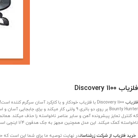
فلزیاب Discovery 1100
فلزیاب
Bounty Hunter بر روی دو باتری 9 ولتی کار میکند
که کنترل تمایز پیشرونده آهن و سایر عناصر ناخواسته را حذف میکند. همان
ناخواسته کمک میکند. این مدل همچنین مجهز به جک هدفون 1/4 اینچی است که برای حفظ حریم خصوصی در حین شکار گنج با اکثر هدفون‌ها سازگار است.
خرید فلزیاب از شرکت زرشناسان
در نهایت توصیه ما برای شما این است که حتم