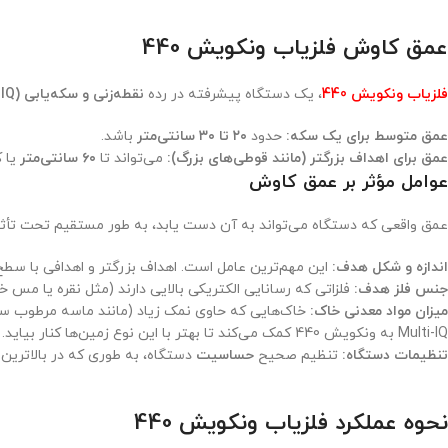
عمق کاوش فلزیاب ونکویش 440
فلزیاب ونکویش 440
، یک دستگاه پیشرفته در رده
نقطه‌زنی و سکه‌یابی (VLF/Multi-IQ)
عمق متوسط برای یک سکه:
حدود
۲۰ تا ۳۰ سانتی‌متر
باشد.
عمق برای اهداف بزرگتر (مانند قوطی‌های بزرگ):
می‌تواند تا
۶۰ سانتی‌متر
یا ک
عوامل مؤثر بر عمق کاوش
عمق واقعی که دستگاه می‌تواند به آن دست یابد، به طور مستقیم تحت تأثی
اندازه و شکل هدف:
این مهم‌ترین عامل است. اهداف بزرگتر و اهدافی با س
جنس فلز هدف:
فلزاتی که رسانایی الکتریکی بالایی دارند (مثل نقره یا مس خ
میزان مواد معدنی خاک:
خاک‌هایی که حاوی نمک زیاد (مانند ماسه مرطوب ساح
Multi-IQ به ونکویش 440 کمک می‌کند تا بهتر با این نوع زمین‌ها کنار بیاید.
تنظیمات دستگاه:
تنظیم صحیح
حساسیت
دستگاه، به طوری که در بالاترین
نحوه عملکرد فلزیاب ونکویش 440