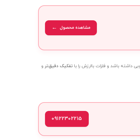
مشاهده محصول
بی داشته باشد و فلزات باارزش را با
تفکیک دقیق‌تر
و
09122302215