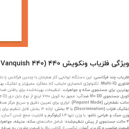
ویژگی فلزیاب ونکویش 440 (Minelab Vanquish 440)
فلزیاب چند فرکانسی:
این دستگاه توانایی کار همزمان با چندین فرکانس را دارد
فناوری Multi-IQ:
تکنولوژی انحصاری ماینلب که عملکرد عمیق‌تر و تفکیک بهتر 
بهترین برای جستجوی سکه و جواهرات:
تنظیمات بهینه‌شده برای یافتن اهداف
کویل جستجوی V10 DD ضدآب:
مجهز به کویل ۱۰×۷ اینچ از نوع دابل-دی (Double-D) که تا
حالت نقطه‌زنی (Pinpoint Mode):
ابزاری برای تعیین دقیق و سریع مرکز هدف
تفکیک فلزات (Discrimination) با ۱۲ بخش:
ارائه ۱۲ بخش قابل تنظیم برای پذیرش یا رد انواع فلزات ناخواسته، که کنترل کاملی بر روی اهداف حفاری به کاربر می‌دهد.
وزن سبک و طراحی تاشو:
با وزن تنها
۱.۲ کیلوگرم
و قابلیت جمع شدن آسان، حمل
۴ حالت جستجوی از پیش تنظیم‌شده:
شامل حالت‌های
سکه، عتیقه، جواهرا
قیمت مناسب و کاربری آسان:
ترکیبی از کارایی بالا با قیمت مقرون به صرفه و