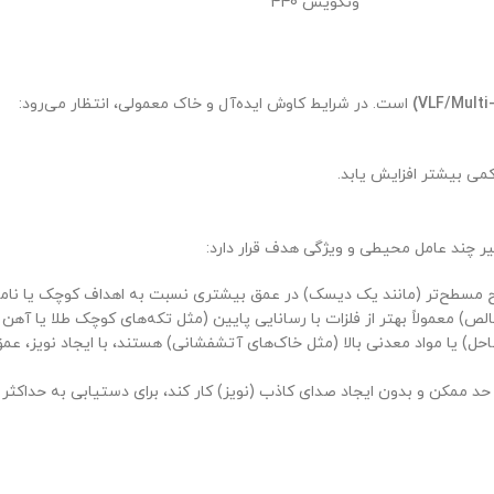
ونکویش 440
است. در شرایط کاوش ایده‌آل و خاک معمولی، انتظار می‌رود:
می بیشتر افزایش یابد.
ر چند عامل محیطی و ویژگی هدف قرار دارد:
طح مسطح‌تر (مانند یک دیسک) در عمق بیشتری نسبت به اهداف کوچک یا نام
الص) معمولاً بهتر از فلزات با رسانایی پایین (مثل تکه‌های کوچک طلا یا آه
ل) یا مواد معدنی بالا (مثل خاک‌های آتشفشانی) هستند، با ایجاد نویز، ع
 حد ممکن و بدون ایجاد صدای کاذب (نویز) کار کند، برای دستیابی به حداکث