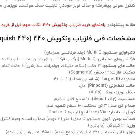
کنترل صوتی پیشرفته و حذف نویز خودکار:
قابلیت حذف هوشمند نویزهای محیطی (o Noise Cancelling
مقاله پیشنهادی:
راهنمای خرید فلزیاب ونکویش ۴۴۰: نکات مهم قبل از خرید
مشخصات فنی فلزیاب ونکویش 440 (Minelab Vanquish 440) :
تکنولوژی جستجو:
Multi-IQ (چند فرکانسی همزمان)
فرکانس‌های عملیاتی:
Multi-IQ (ترکیب فرکانس‌های پایین، متوسط و بالا به صورت همزمان)
حالت‌های جستجو:
۴ حالت (سکه، عتیقه، جواهرات، سفارشی) + حالت تمام فلزات (All Metal)
تفکیک فلزات:
۱۲ بخش (Segments)
محدوده Target ID (شناسایی هدف):
۹- تا ۴۰
حالت نقطه‌زنی (Pinpoint):
دارد
حذف نویز:
خودکار (Auto)
حساسیت (Sensitivity):
۱۰ سطح قابل تنظیم
صدا و تن صدا:
۳ تن مختلف، ۱۰ سطح تنظیم صدا
کویل استاندارد:
V10 (۱۰×۷ اینچ) از نوع Double-D
ضدآب بودن:
کویل جستجو تا عمق ۱ متر (۳ فوت) ضدآب است؛ جعبه کنترل مقاوم در برابر آب و هوا (Water Resistant).
وزن:
۱.۲ کیلوگرم (با باتری)
طول:
قابل تنظیم از ۷۶۰ میلی‌متر (جمع شده) تا ۱۴۵۰ میلی‌متر (باز شده)