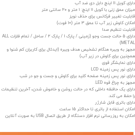
دارای کویل 11 اینچ دابل دی ضد آب
میزان عمق زنی با کویل ۱۱ اینچ: ۱ متر و ۲۰ سانتی متر
قابلیت تغییر فرکانس برای حذف نویز
امکان کاوش زیر آب تا عمق 3 متر (10 فوت)
قابلیت تنظیم صدا
دارای 5 حالت جست وجو (زمینی / پارک 1 / پارک 2 / ساحل / تمام فلزات ALL
METAL)
مجهز به ویبره هنگام تشخیص هدف ویبره (ایدئال برای کاربران کم شنوا و
همچنین برای کاوش در زیر آب)
دارای نمایشگر قوی
دارای نور پس زمینه LCD
دارای نور پس زمینه صفحه کلید برای کاوش و جست و جو در شب
مجهز به چراغ قوه LED.
دارای یک حافظه داخلی که در حالت روشن و خاموش شدن، آخرین تنظیمات
را حفظ می کند.
دارای باتری قابل شارژر
امکان استفاده از باتری تا حداکثر 15 ساعت
امکان به روزرسانی نرم افزار دستگاه از طریق اتصال USB به صورت آنلاین