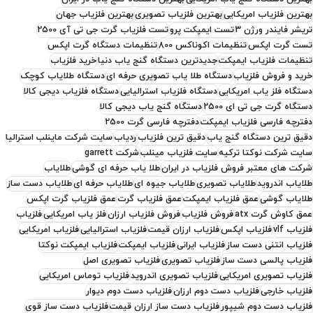
بهترین فلزیاب امریکایی
بهترین فلزیاب تصویری
بهترین فلزیاب جهان
تریشر فایندر ورژن 3
تست ایمپکت پرو
تست فلزیاب گرت جی تی آی 2500
تست گرت اپکس
تنظیمات اکوناکس 800
تنظیمات دستگاه گرت اپکس
تنظیمات فلزیاب ایمپکت
جدیدترین دستگاه گنج یاب دنیا
خرید فلزیاب
خرید و فروش فلزیاب
دستگاه طلا یاب تصویری حرفه ای
دستگاه طلایاب کوچک
دستگاه فلز یاب امریکایی
دستگاه فلزیاب استرالیایی
دستگاه فلزیاب دیجی کالا
دستگاه گرت جی تی ای 2500
دستگاه گنج یاب دیجی کالا
دفترچه فارسی فلزیاب ایمپکت
دفترچه فارسی گرت 2500
دقیق ترین دستگاه گنج یاب
دقیق ترین فلزیاب
ردیاب
سایت شرکت ماینلب استرالیا
سایت شرکت نوکتا ترکیه
سایت فلزیاب مینلب
شرکت garrett
شرکت های معتبر فروش فلزیاب در ایران
طلا یاب حرفه ای گوشی
طلایاب
طلایاب اندروید
طلایاب تصویری
طلایاب جیوه ای
طلایاب حرفه ای
طلایاب دست ساز
طلایاب گوشی
عمق فلزیاب ایمپکت
عمق فلزیاب گرت
عمق فلزیاب گرت اپکس
عمق کاوش گرت atx
فروش فلزیاب
فروش فلزیاب ارزان
فلز یاب امریکایی
فلزیاب
فلزیاب vlf
فلزیاب اپکس
فلزیاب ارزان قیمت
فلزیاب استرالیایی
فلزیاب امریکایی
فلزیاب انتنی دست ساز
فلزیاب ایرانی
فلزیاب ایمپکت
فلزیاب ایمپکت نوکتا
فلزیاب پالسی دست ساز
فلزیاب تصویری
فلزیاب تصویری اصل
فلزیاب تصویری امریکایی
فلزیاب تصویری اندروید
فلزیاب توماس امریکایی
فلزیاب خارجی
فلزیاب دست دوم ارزان
فلزیاب دست دوم دیوار
فلزیاب دست دوم شیپور
فلزیاب دست ساز ارزان قیمت
فلزیاب دست ساز قوی