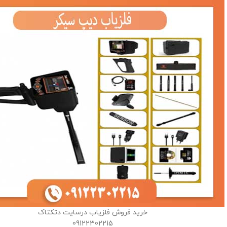
خرید فروش فلزیاب درسایت دتکتاک
09122302215