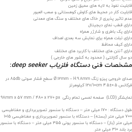
قابلیت نفوذ به لایه های عمیق زمین
قابلیت کار در محیط های کاوش کوهستانی و صعب العبور
عدم تاثیر پذیری از خاک های مختلف و سنگ های معدنی
دارای قطب نمای دیجیتال
دارای پک باطری و شارژر همراه
دارای تبلت همراه برای نمایش سه بعدی اهداف
دارای کیف محافظ
دارای آنتن های مختلف با کاربرد های مختلف
دو سال گارانتی ( محدود به کشور های خارجی )
مشخصات فنی
دستگاه فلزیاب deep seeker
:
صدای خروجی پیزو زنگ Ø:12mm – H:9.8mm سطح فشار صوتی 85db در
فرکانس 12v/10cm 4.5±0.5 کیلوهرتز
نمایشگر:(LCD) صفحه لمسی تمام رنگی 98mm x 57 mm / 480 x 270 px
طول دستگاه : 170 میلی متر – دستگاه با سنسور تصویربرداری و مغناطیسی
700 میلی متر (بسته) – دستگاه با سنسور تصویربرداری و مغناطیسی 1015
میلی متر (باز) – دستگاه با سنسور یونی 355 میلی متر – دستگاه با سنسور
برد بلند 310 میلی متر.