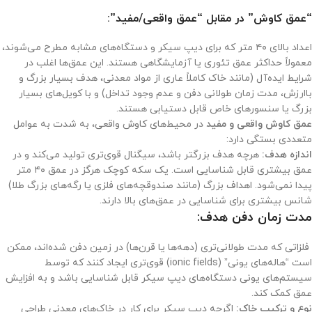
“عمق کاوش” در مقابل “عمق واقعی/مفید”:
اعداد بالای ۴۰ متر که برای دیپ سیکر و دستگاه‌های مشابه مطرح می‌شوند،
معمولاً حداکثر عمق تئوری یا آزمایشگاهی هستند. این عمق‌ها اغلب در
شرایط ایده‌آل (مانند خاک کاملاً عاری از مواد معدنی، هدف بسیار بزرگ و
باارزش، مدت زمان طولانی دفن و عدم وجود تداخل) و با کویل‌های بسیار
بزرگ یا سنسورهای خاص قابل دستیابی هستند.
عمق کاوش واقعی و مفید
در محیط‌های کاوش واقعی، به شدت به عوامل
متعددی بستگی دارد:
اندازه هدف:
هرچه هدف بزرگتر باشد، سیگنال قوی‌تری تولید می‌کند و در
عمق بیشتری قابل شناسایی است. یک سکه کوچک هرگز در عمق ۴۰ متر
پیدا نمی‌شود. اهداف بزرگ (مانند صندوقچه‌های فلزی یا رگه‌های بزرگ طلا)
شانس بیشتری برای شناسایی در عمق‌های بالا دارند.
مدت زمان دفن هدف:
فلزاتی که مدت طولانی‌تری (دهه‌ها یا قرن‌ها) در زمین دفن شده‌اند، ممکن
است “هاله‌های یونی” (ionic fields) قوی‌تری ایجاد کنند که توسط
سیستم‌های یونی دستگاه‌های دیپ سیکر قابل شناسایی باشد و به افزایش
عمق کمک کند.
نوع و ترکیب خاک:
اگرچه دیپ سیکر برای کار در خاک‌های معدنی طراحی