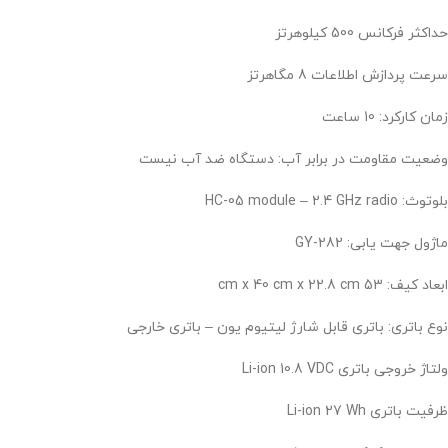
حداکثر فرکانس 500 کیلوهرتز
سرعت پردازش اطلاعات 8 مگاهرتز
زمان کارکرد: 10 ساعت
وضعیت مقاومت در برابر آب: دستگاه ضد آب نیست
بلوتوث: HC-05 module – 2.4 GHz radio
ماژول جهت یابی: GY-282
ابعاد کیف: 53 cm x 40 cm x 22.8 cm
نوع باتری: باتری قابل شارژ لیتیوم یون – باتری خارجی
ولتاژ خروجی باتری Li-ion 10.8 VDC
ظرفیت باتری Li-ion 27 Wh