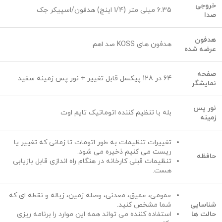
خروجی
6.35 میلی متر (1/4 اینچ) هدفون/اسپیکر جک
صدا
هدفون
هدفون های KOSS صد اهم
عرضه شده
صفحه
64 در 128 پیکسل قابل تغییر + نور پس زمینه سفید
نمایشگر
نور پس
بله با تنظیم کننده اتوماتیک تایم اوت
زمینه
تغییرات تنظیمات به طور اتومات تا زمانی که تغییر یا
ریست می کنیم ذخیره می شود.
حافظه
تنظیمات قبلی کارخانه در هنگام راه اندازی قابل بازیابی
هست.
عمومی، عمیق، معدنی، وصله زمین، زباله و نقطه ای که
شناسایی
شما مشخص کنید.
حالت ها
استفاده کننده می تواند همه این موارد را برنامه ریزی