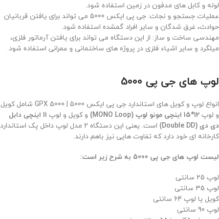
لوله و کابل های مدفون در زمین استفاده شود.
عملیات جستجو و نجات: جی پی ایکس 5000 می تواند برای یافتن قربانیان
حوادث، غرق شدگان و سایر افراد گمشده استفاده شود.
مهندسی ساخت و ساز: از این دستگاه می تواند برای یافتن آرماتور فلزی،
میلگرد و سایر اشیاء فلزی در پروژه های ساختمانی و عمرانی استفاده شود.
لوپ های جی پی 5000
انواع لوپ و کویل های استاندارد جی پی ایکس 5000 | GPX 5000 شامل کویل
و لوپ
12*15 اینچی مونو لوپ (MONO Loop)
و کویل و لوپ
11 اینچی دابل
دی دی (Double DD)
است. یعنی این دستگاه 2 مدل لوپ داخل پک استاندارد
کارخانه ای خود دارد که تفاوت هایی نیز باهم دارند.
لیست لوپ های جی پی 5000 به شرح زیر است:
لوپ 25 سانتی
لوپ 35 سانتی
کویل یا لوپ 64 سانتی
لوپ 90 سانتی