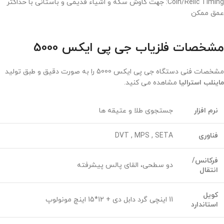
Coin/Relic Timing: جهت کاوش سکه و اشیاء قدیمی و باستانی با حداکثر
عمق ممکن
مشخصات فلزیاب جی پی ایکس 5000
مشخصات فنی دستگاه جی پی ایکس 5000 را به صورت دقیق و طبق تولید
ماینلب استرالیا
مشاهده می کنید.
نرم افزار
جستجوی طلا و عتیقه ها
فناوری
DVT , MPS , SETA
فرکانس/
دو سطحی، القای پالس پیشرفته
انتقال
کویل
11 اینچی گرد دابل دی + 12*15 اینچ مونولوپ
استاندارد