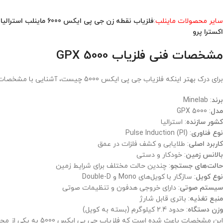
سایر محصولات ماینلب
:
فلزیاب نقطه زن جی پی ایکس 6000 ماینلب استرالیا
ـ
اکسترا پرو
مشخصات فنی فلزیاب GPX 5000
برای درک بهتر اینکه فلزیاب جی پی ایکس 5000 چیست، آشنایی با مشخصات فنی آن بسیار مهم است. در ادامه مهم‌ترین مشخصات این دستگاه آورده شده است:
برند
: Minelab
مدل
: GPX 5000
کشور سازنده
: استرالیا
نوع فناوری
: Pulse Induction (PI)
کاربرد اصلی
: طلایابی و کشف فلزات در عمق
بالانس زمین
: خودکار و دستی
حالت‌های جستجو
: چندین حالت مختلف برای شرایط زمین
نوع کویل
: سازگار با کویل‌های Mono و Double-D
سیستم صوتی
: دارای خروجی هدفون و تنظیمات صوتی
منبع تغذیه
: باتری قابل شارژ
وزن دستگاه
: حدود 2.4 کیلوگرم (بسته به کویل)
این مشخصات باعث شده است که فلزیاب جی پی ایکس 5000 به یکی از محبوب‌ترین طلایاب‌ها در میان کاوشگران حرفه‌ای تبدیل شود.