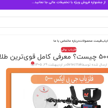
از جشنواره فروش ویژه با تخفیفات عالی جا نمانید...
ایاب
قیمت محصولات
درباره ما
تماس با ما
فلزیاب بوقی
0
ارسال شده توسط
detecttak
در اردیبهشت 29, 1405