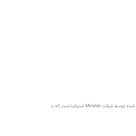
:فلزیاب جی پی ایکس 5000 یکی از پیشرفته‌ترین دستگاه‌های طلایاب تولید شده توسط شرکت Minelab استرالیا است که با