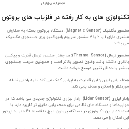
09196838263
تکنولوژی های به کار رفته در فلزیاب های پروتون
سنسور مگنتیک (Magnetic Sensor)
: دستگاه پروتون بسته به سفارش
مشتری دارای 1 یا 2 یا 4
سنسور
سزیوم رادیواکتیو برای جستجوی مگنتیک
می باشد.
سنسور ترمال (Thermal Sensor)
: هر چقدر سنسور ترمال قدرت و پیکسل
بالاتری داشته باشد وضوح تصویر بالاتر است و همچنین سرعت جستجوی
بیشتر با حداقل تغییر موضع خواهد داشت.
هدف یابی لیزری:
این قابلیت به اپراتور کمک می کند تا به راحتی نقطه
موردنظر را اسکن و هدف یابی کند.
رادار لیزری (Lidar Sensor):
رادار لیزری تکنولوژی جدیدی می باشد که در
هواپیماها و دستگاه های نظامی برای هدف یابی دقیق تر کاربرد دارد. با
استفاده از این تکنولوزی در دستگاه پروتون الیچ تا فاصله 40 متر به اپراتور
این امکان را می دهد.