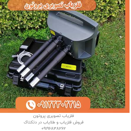
فلزیاب تصویری پروتون
فروش فلزیاب و طلایاب در دتکتاک
09196838262