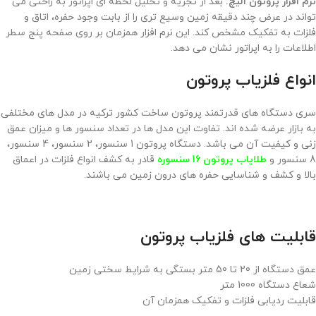
نرم افزار پروتون الیچ:
بعد از تجزیه و تحلیل لحظه ای اپراتور به راحتی می
تواند در عرض چند دقیقه زمین وسیع تری را از بابت وجود حفره، اتاق و
فلزات به تفکیک مشخص کند. این نرم افزار همزمان بر روی صفحه پنج سطر
اطلاعات را به اپراتور نشان می دهد.
انواع فلزیاب پروتون
سری دستگاه های قدرتمند پروتون ساخت کشور ترکیه در مدل های مختلفی
به بازار عرضه شده اند. تفاوت این مدل ها در تعداد سنسور ها و میزان عمق
زنی و کیفیت آن می باشد. دستگاه پروتون 1 سنسور، 2 سنسور، 4 سنسور،
8 سنسور و
طلایاب پروتون 16 سنسوره
قادر به کشف انواع فلزات در اعماق
بالا و کشف و شناسایی حفره های درون زمین می باشند.
قابلیت های فلزیاب پروتون
عمق دستگاه از 20 تا 50 متر بستگی به شرایط سختی زمین
شعاع دستگاه 1000 متر
قابلیت ردیابی فلزات و تفکیک همزمان آن