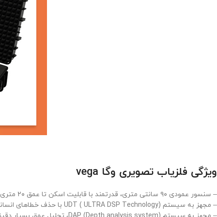
ویژگی فلزیاب تصویری وگا vega
– سنسور عمودی ۹۰ سانتی متری، قدرتمند با قابلیت اسکن تا عمق ۲۰ متری از سطح زمین
– مجهز به سیستم UDT ( ULTRA DSP Technology) با حذف خطاهای انسانی و دقت برداشت دیتای بسیار بالا
– مجهز به سیستم DAP (Depth analysis system)، تحلیل عمق بسیار دقیق با کمترین خطا