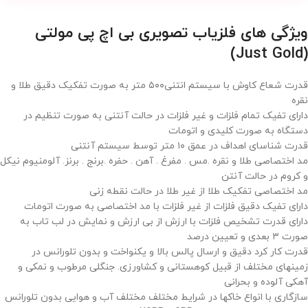
ویژگی های فلزیاب تصویری بی اچ پی مولتی
(Just Gold)
قدرت شعاع کاوش با سیستم انتنی۵۰۰ متر به صورت تفکیک دقیق طلا و
نقره
دارای تفیک تمام فلزات و غیر فلزات در حالت آنتنی به صورت تنظیم در
دستگاه به صورت کلیدی و اتومات
قدرت شناسای اهداف در عمق ۱۰ متر توسط سیستم آنتنی
مد اختصاصی طلا و نقره .مس . مفرغ . آهن . حفره .برنج . برنز. آلومنیوم نیکل
و کروم در حالت آنتن
مد اختصاصی تفکیک طلا از غیر طلا در حالت نقطه زنی
دارای تفیک دقیق فلزات از غیر فلزات با مد اختصاصی به صورت اتومات
دارای قدرت تشخیص فلزات با ارزش از بی ارزش و نمایش در لب تاب به
صورت ۳ بعدی و تعیین درصد
قدرت کار کرد دقیق و ارسال پالس بالا و یکنواخت و بدون تلورانس در
زمینهای مختلف از قبیل کوهستانی و کشاورزی. جنگلی مرطوب و نمکی و
آهکی آلوده و بحرانی
سازگاری با انواع خاکها در شرایط مختلف مختلف آب و هوایی بدون تلورانس