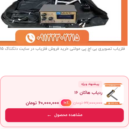
فلزیاب تصویری بی اچ پی مولتی خرید فروش فلزیاب در سایت دتکتاک 09122302215
پیشنهاد ویژه
ردیاب هاکان 16
60,000,000
تومان
10٪
67,000,000
تومان
مشاهده محصول