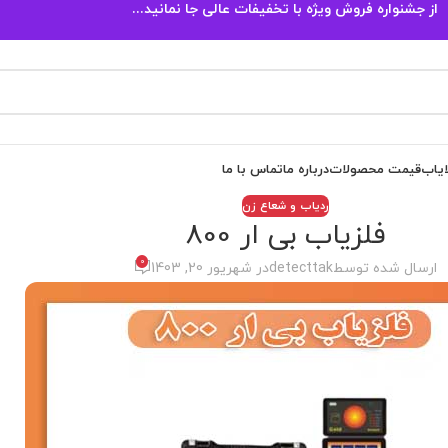
از جشنواره فروش ویژه با تخفیفات عالی جا نمانید...
ایاب
قیمت محصولات
درباره ما
تماس با ما
ردیاب و شعاع زن
فلزیاب بی ار 800
0
ارسال شده توسط
detecttak
در شهریور 20, 1403