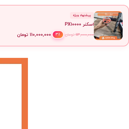
پیشنهاد ویژه
اسکنر PX10000
110,000,000
تومان
3٪
113,000,000
تومان