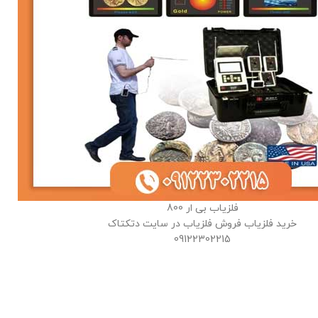
فلزیاب بی ار 800
خرید فلزیاب فروش فلزیاب در سایت دتکتاک
09122302215