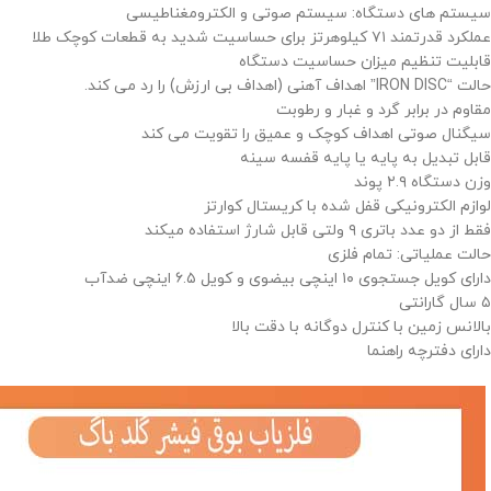
سیستم های دستگاه: سیستم صوتی و الکترومغناطیسی
عملکرد قدرتمند ۷۱ کیلوهرتز برای حساسیت شدید به قطعات کوچک طلا
قابلیت تنظیم میزان حساسیت دستگاه
حالت “IRON DISC” اهداف آهنی (اهداف بی ارزش) را رد می کند.
مقاوم در برابر گرد و غبار و رطوبت
سیگنال صوتی اهداف کوچک و عمیق را تقویت می کند
قابل تبدیل به پایه یا پایه قفسه سینه
وزن دستگاه ۲.۹ پوند
لوازم الکترونیکی قفل شده با کریستال کوارتز
فقط از دو عدد باتری ۹ ولتی قابل شارژ استفاده میکند
حالت عملیاتی: تمام فلزی
دارای کویل جستجوی ۱۰ اینچی بیضوی و کویل ۶.۵ اینچی ضدآب
۵ سال گارانتی
بالانس زمین با کنترل دوگانه با دقت بالا
دارای دفترچه راهنما