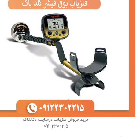
خرید فروش فلزیاب درسایت دتکتاک
09122302215