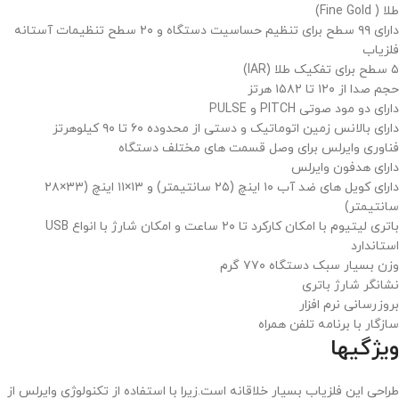
طلا ( Fine Gold)
دارای ۹۹ سطح برای تنظیم حساسیت دستگاه و ۲۰ سطح تنظیمات آستانه
فلزیاب
۵ سطح برای تفکیک طلا (IAR)
حجم صدا از ۱۲۰ تا ۱۵۸۲ هرتز
دارای دو مود صوتی PITCH و PULSE
دارای بالانس زمین اتوماتیک و دستی از محدوده ۶۰ تا ۹۰ کیلوهرتز
فناوری وایرلس برای وصل قسمت های مختلف دستگاه
دارای هدفون وایرلس
دارای کویل های ضد آب ۱۰ اینچ (۲۵ سانتیمتر) و ۱۳×۱۱ اینچ (۳۳×۲۸
سانتیمتر)
باتری لیتیوم با امکان کارکرد تا ۲۰ ساعت و امکان شارژ با انواع USB
استاندارد
وزن بسیار سبک دستگاه ۷۷۰ گرم
نشانگر شارژ باتری
بروزرسانی نرم افزار
سازگار با برنامه تلفن همراه
ویژگیها
طراحی این فلزیاب بسیار خلاقانه است.زیرا با استفاده از تکنولوژی وایرلس از