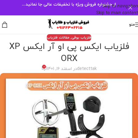
از جشنواره فروش ویژه با تخفیفات عالی جا نمانید...
Skip to navigation
Skip to main content
منو
فلزیاب بوقی
,
مقالات فلزیاب
فلزیاب ایکس پی او آر ایکس XP
ORX
0
detecttak
در اسفند 16, 1401