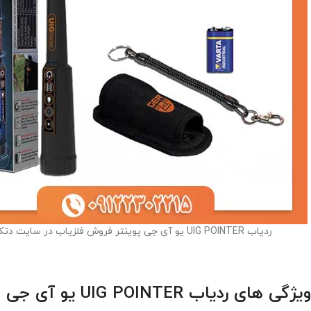
ردیاب UIG POINTER یو آی جی پوینتر فروش فلزیاب در سایت دتکتاک
ویژگی های ردیاب UIG POINTER یو آی جی