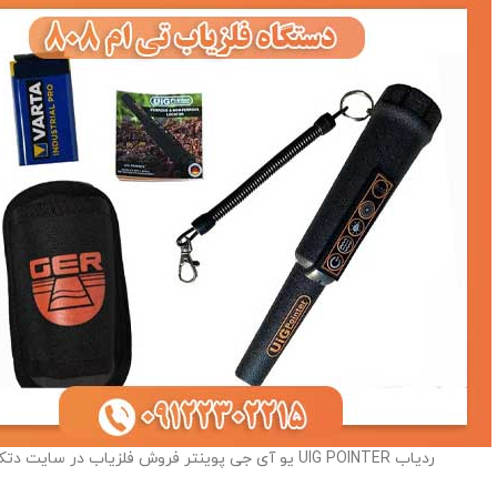
ردیاب UIG POINTER یو آی جی پوینتر فروش فلزیاب در سایت دتکتاک