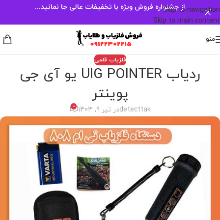
از جشنواره فروش ویژه با تخفیفات عالی جا نمانید...
Skip to navigation
Skip to main content
منو
فلزیاب قلمی
ردیاب UIG POINTER یو آی جی
پوینتر
0
detecttak
در تیر 9, 1403