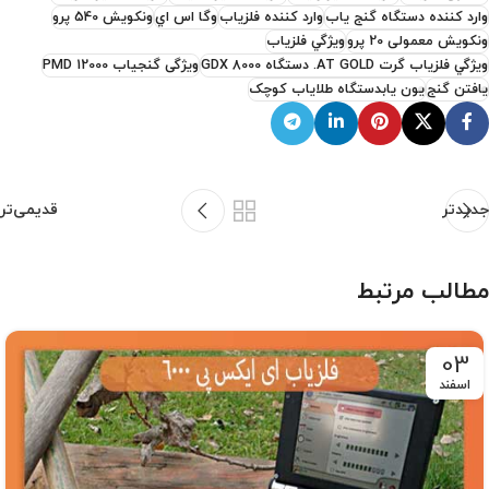
وارد کننده دستگاه گنج ياب
وارد کننده فلزياب
وگا اس اي
ونکويش 540 پرو
ونکویش معمولی 20 پرو
ويژگي فلزياب
ويژگي فلزياب گرت AT GOLD. دستگاه GDX 8000
ویژگی گنجیاب PMD 12000
يافتن گنج
يون يابدستگاه طلاياب کوچک
جدیدتر
قدیمی‌تر
مطالب مرتبط
03
اسفند