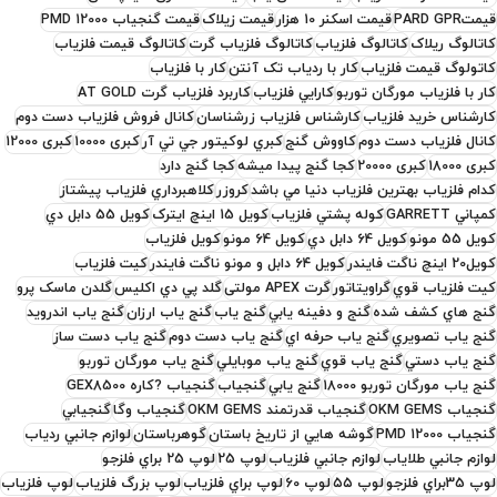
قيمتPARD GPR
قیمت اسکنر 10 هزار
قیمت زیلاک
قیمت گنجیاب PMD 12000
کاتالوگ ریلاک
کاتالوگ فلزياب
کاتالوگ فلزياب گرت
کاتالوگ قيمت فلزياب
کاتولوگ قيمت فلزياب
کار با ردياب تک آنتن
کار با فلزياب
کار با فلزياب مورگان توربو
کارايي فلزياب
کاربرد فلزياب گرت AT GOLD
کارشناس خريد فلزياب
کارشناس فلزياب زرشناسان
کانال فروش فلزياب دست دوم
کانال فلزياب دست دوم
کاووش گنج
کبري لوکيتور جي تي آر
کبری 10000
کبری 12000
کبری 18000
کبری 20000
کجا گنج پيدا ميشه
کجا گنج دارد
کدام فلزياب بهترين فلزياب دنيا مي باشد
کروزر
کلاهبرداري فلزياب پيشتاز
کمپاني GARRETT
کوله پشتي فلزياب
کويل 15 اينچ ايترک
کويل 55 دابل دي
کويل 55 مونو
کويل 64 دابل دي
کويل 64 مونو
کويل فلزياب
کويل20 اينچ ناگت فايندر
کویل ۶۴ دابل و مونو ناگت فایندر
کيت فلزياب
کيت فلزياب قوي
گراويتاتور
گرت APEX مولتی
گلد پي دي اکليس
گلدن ماسک پرو
گنج هاي کشف شده
گنج و دفينه يابي
گنج ياب
گنج ياب ارزان
گنج ياب اندرويد
گنج ياب تصويري
گنج ياب حرفه اي
گنج ياب دست دوم
گنج ياب دست ساز
گنج ياب دستي
گنج ياب قوي
گنج ياب موبايلي
گنج ياب مورگان توربو
گنج ياب مورگان توربو 18000
گنج يابي
گنجياب
گنجياب ?کاره GEX8500
گنجياب OKM GEMS
گنجياب قدرتمند OKM GEMS
گنجياب وگا
گنجيابي
گنجیاب PMD 12000
گوشه هايي از تاريخ باستان
گوهرباستان
لوازم جانبي ردياب
لوازم جانبي طلاياب
لوازم جانبي فلزياب
لوپ 25
لوپ 25 براي فلزجو
لوپ 35براي فلزجو
لوپ ۵۵
لوپ 60
لوپ براي فلزياب
لوپ بزرگ فلزياب
لوپ فلزياب