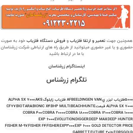
همچنین جهت
تعمیر و ارتقا فلزیاب
و
فروش دستگاه فلزیاب
خود به صورت
حضوری و یا غیر حضوری میتوانید از طریق راه های ارتباطی شرکت زرشناسان
با ما در ارتباط باشید
اینستاگرام زرشناسان
تلگرام زرشناس
5000فلزياب ليزر ي
AFBEELDINGEN VAN فلزياب زايلوگ
AKS
ALPHA SX 7000
ALPHA SX 7000 قيمت
BEACHHUNTE
BHP MULTI
BIONIC X4
BIOTARA
CF77
COBRA 400
COBRA 20000
COBRA 18000
COBRA 12000
COBRA 10000
EXP 6000
EVOLUTION
DIGGER
DEEP MAX
DEEP HUNTER
FISHER M-97
FISHER F4
FISHER
EXP3000
EXP 6000 GOLD DETECTOR PRICE
GARRETT
FUTURE 2018
FORSGOLD