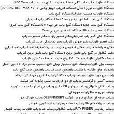
دستگاه فلزياب گرت امريکايي
دستگاه فلزياب گنج ياب طلاياب GPZ 7000
دستگاه فلزياب لورنز آلمان
دستگاه فلزياب لورنز ايکس 6 (LORENZ DEEPMAX X6)
دستگاه فلزياب مينلب استراليا
دستگاه گنج ياب
دستگاه گنج ياب آلفا اس ايکس 8000
دستگاه گنج ياب اسرائيلي
دستگاه گنج ياب جديد
دستگاه گنج ياب جي پي 5000
دستگاه گنج ياب کبري
دستگاه معدن ياب طلا
دستگاه نقطه زن جي پي 7000
دستگاه هاي گنج ياب اسرائيلي
دفتر تعمير ردياب
دفتر تعمير طلاياب
دفتر تعمير فلزياب
دفتر فروش فلزياب
دفتر نمايندگي خريد فلزياب
دفترچه راهنما فلزياب
دفترچه فارسي فلزياب ايمپکت
دفينه
دفينه ياب
دفينه يابي
دقت شاقول در گنج يابي
دقيق ترين دستگاه گنج ياب
دقيق ترين فلزياب
ديسک 25براي فلزياب
ديسک 35 براي فلزياب
ديسک 40 براي فلزياب
ديسک براي فلزياب
ديسک فلزياب
ديوار تهران فلزياب
دیپ هانتر ترک 67 بین اللمل
راشد
راه هاي مقابله با طلاياب
راهنماي خريد فلزياب
راهنماي خريد گنج ياب
راهنمايي خريد فلزياب
ردياب
ردياب KS700
ردياب آنتني چگونه کار ميکند
ردياب آنتني و فرکانسي
ردياب ال دي ار
ردياب انتني چگونه کار ميکند
ردياب انتني خوراکي
ردياب پروتون لانگ ليزر
ردياب پي ام آر يک
ردياب تورب
ردياب توربو18000
ردياب جيوه اي
ردياب حرفه اي اسکاي فروس شرکت DEEPFINDERS
ردياب خوراک خور
ردياب خوراک خور طلا
ردياب دست دوم
ردياب ديسکاوري فايندر
ردياب ريفايندر RAY FINDER
ردياب شاقولي
ردياب طلا
ردياب طلاياب
ردياب فايندر