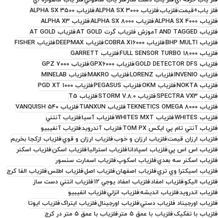
فلز ياب+قيمت
فلزياب
فلزياب ALPHA SX 3000
فلزياب ALPHA SX 3500
فلزياب ALPHA SX 4000
فلزياب ALPHA SX 8000
فلزياب ALPHA X3
فلزياب AND TAGGED آموزش فلزياب گرت AT GOLD
فلزياب AT GOLD
فلزياب BHP MULTI
فلزياب COBRA X16000
فلزياب DEEPMAX
فلزياب FISHER
فلزياب FULL SENSOR TURBO 18000
فلزياب GARRETT
فلزياب GOLD DETECTOR DFS
فلزياب GPX6000
فلزياب GPZ 7000
فلزياب INVENIO
فلزياب LORENZ
فلزياب MAKRO
فلزياب MINELAB
فلزياب NOKTA
فلزياب OKM
فلزياب PEGASUS
فلزياب PGD XT 1000
فلزياب SPECTRA VX3
فلزياب STORM V.8.0
فلزياب T5
فلزياب TEKNETICS OMEGA 8000
فلزياب TIANXUN
فلزياب VANQUISH 540
فلزياب WHITES
فلزياب WHITES MXT
فلزياب آسيا
فلزياب آنتني
فلزياب آنتي تام پي ايکس TOM PX
فلزياب آندرويد
فلزياب آنفيبيو
فلزياب ارزان قيمت
فلزياب ارزان و خوب
فلزياب ارزان و قوي
فلزياب ازکجا بخريم
فلزياب اس اس پي
فلزياب اسپادانا
فلزياب استراليا
فلزياب اسکن
فلزياب اسکنر
فلزياب اسکنر سه بعدي
فلزياب اسکوپ
فلزياب اسمارت سنسور
فلزياب اسيکترا وي تري
فلزياب اصفهان
فلزياب اصل
فلزياب اطلس
فلزياب الفا کرج
فلزياب اليکو
فلزياب امفاد
فلزياب امفاد يوجي 12
فلزياب انتني دست ساز
فلزياب اندرويد
فلزياب انديشه
فلزياب انزلي
فلزياب انفيبيو
فلزياب اورجيناد فلزياب دستي
فلزياب اورجينال
فلزياب ايتراک
فلزياب ايوتا
فلزياب با تفکيک
فلزياب با عمق 5 متر
فلزياب با عمق 5 متر در کرج