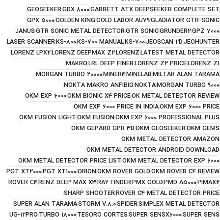
GEOSEEKER
GDX 8000
GARRETT ATX DEEPSEEKER COMPLETE SET
GPX 5000
GOLDEN KING
GOLD LABOR AU79
GLADIATOR GTR-SONIC
JANUS
GTR SONIC METAL DETECTOR
GTR SONIC
GRUNDER2
GPZ 7000
LASER SCANNER
KS-800
KS-700 MANUAL
KS-700
JEOSCAN 2D
JEOHUNTER
LORENZ LPX2
LORENZ DEEPMAX Z2
LORENZ
LATEST METAL DETECTOR
MAKRO
LRL DEEP FINER
LORENZ Z2 PRICE
LORENZ Z1
MORGAN TURBO 20000
MINER4
MINELAB
MILTAR ALAN TARAMA
NOKTA MAKRO ANFIBIO
NOKTA
MORGAN TURBO 9000
OKM EXP 6000
OKM BIONIC X4 PRICE
OK METAL DETECTOR REVIEW
OKM EXP 6000 PRICE IN INDIA
OKM EXP 6000 PRICE
OKM FUSION LIGHT
OKM FUSION
OKM EXP 6000 PROFESSIONAL PLUS
OKM GEPARD GPR 3D
OKM GEOSEEKER
OKM GEMS
OKM METAL DETECTOR AMAZON
OKM METAL DETECTOR ANDROID DOWNLOAD
OKM METAL DETECTOR PRICE LIST
OKM METAL DETECTOR EXP 6000
PGT XT2000
PGT XT1000
ORION
OKM ROVER GOLD
OKM ROVER C4 REVIEW
ROVER C4
RENZ DEEP MAX X3
RAY FINDER
PMX GOLD
PMD A5000
PIMAX2
SHARP SHOOTER
ROVER C4 METAL DETECTOR PRICE
SUPER ALAN TARAMA
STORM V.8.0
SPIDER
SIMPLEX METAL DETECTOR
UG-12PRO
TURBO 18000
TESORO CORTES
SUPER SENSX6000
SUPER SENS