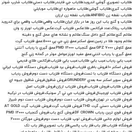
طلاياب تصويري گوشي اندرويد
طلاياب جي فايندر
طلاياب دستي
طلاياب شارپ شوتر
طلاياب کبري
طلاياب گوشي
طلاياب ماهواره اي
طلاياب موبايلي
طلاياب نقطه زن ANFIBIO
طلاياب نقطه زن ارزان
طلاياب و گنج ياب اين روز ها در بازار ايران
طلاياب واقعي
طلاياب واقعي براي اندرويد
طلایاب ریلاک
عدد فرکانس طلا
عکس فلزياب گرت
عکس فلزياب لورنز زد وان
علائم گنج
علائم گنج داخل سنگ
علائم و نشانه هاي محل گنج و دفينه
علائم وجود طلا در زمين
عمق اسکنر
عمق زني جي پي 5000
عمق فلزياب گرت
عمق کاوش GPZ 7000
عمق گنجیاب PMD 12000
عمق گيري با ردياب آنتني
عمق گيري با ردياب انتني
عمق مفيد لورنز
عوامل موثر در گمانه زني گنج
عيب يابي ردياب
عيب يابي طلاياب
عيب يابي فلزياب
فرکانس طلاي قديمي
فروش اسکنر 10
فروش باطري فلزياب
فروش برد فلزياب
فروش دستگاه فلزياب ايراني
فروش دستگاه فلزياب با تست
فروش دستگاه فلزياب دست دوم
فروش ردياب
فروش سوپر اسکنر سه بعدي GRUNDER2
فروش شاقول
فروش شاقول جيوه اي
فروش طلاياب
فروش فلزياب
فروش فلزياب ارزان
فروش فلزياب اصل
فروش فلزياب اورجينال
فروش فلزياب جي تي آر سونيک
فروش فلزياب در ترکيه
فروش فلزياب در تهران
فروش فلزياب دست دوم
فروش فلزياب دست دوم شيراز
فروش فلزياب دستي گرت THD
فروش فلزياب گرت
فروش فلزياب گرت AT GOLD
فروش قوي ترين ردياب DF CROWN
فروش گنج ياب
فروش گنجیاب PMD 12000
فروش لوازم جانبي فلزياب
فروش لوپ فلزياب دست دوم
فروش مورگان 20000
فروشگاه فلزياب
فلز ياب
فلز ياب پالسي
فلز ياب تصويري
فلز ياب تک
فلز ياب حرفه اي
فلز ياب دست ساز
فلز ياب شاقولي
فلز ياب ماهواره اي