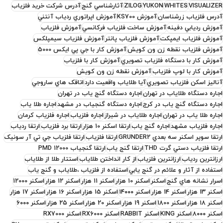
VISUALIZER
WHITES
YUKON
ZILOG
آثارشناسي گنج
آدرس شرکت خريد فلزياب
آدرس فلزیاب زرشناسان
آموزش KS700
آموزش اپراتوري ردياب آنتني
آموزش رديابي دفينه
آموزش ساخت فلزياب فرکانسي
آموزش فلزياب
آموزش فلزياب ايمپکت
آموزش فلزياب پانتر
آموزش فلزياب سيمپلکس
آموزش فلزياب نقطه زن ون کويش
آموزش کار با جي پي ايکس 5000
آموزش کار با دستگاه فلزياب تصويري
آموزش کار با فلزياب
آموزش کار با لوپ فلزياب
آموزش نقطه زن ون کويش
آناليز اسکن فلزياب تصويري
آيا طلاياب واقعيت دارد
اتاقک هاي ساروجي
اجاره دستگاه طلاياب در تهران
اجاره دستگاه گنج ياب در تهران
اجاره دستگاه گنج ياب در کرج
اجاره دستگاه گنجياب در مشهد
اجاره طلا ياب
اجاره طلا ياب در تهران
اجاره طلاياب در شيراز
اجاره فلزياب
اجاره فلزياب کرمان
اجاره فلزياب مشهد
اجاره گنج ياب
ارتقا اسکنر 10 هزار
ارتقا برد فلزياب
ارتقا ردياب
ارتقا سوپر اسکنر سه بعدي GRUNDER2
ارتقا فلزياب
ارتقا فلزياب جي تي آر سونيک
ارتقا فلزياب دستي گرت THD
ارتقا گنج ياب
ارتقا گنجیاب PMD 12000
ارزانترين ردياب
ارزانترين فلزياب
از کار انداختن طلاياب
استتار طلا از طلاياب
استفاده از آثار و علائم در گنج يابي
استفاده از فلزياب ،طلاياب و گنج ياب
اسرار نشانه هاي گنج
اسکنر
اسکنر 10 هزار
اسکنر 11 هزار
اسکنر 12 هزار
اسکنر 12000
اسکنر 13 هزار
اسکنر 14 هزار
اسکنر ۱۴۰۰۰
اسکنر 15 هزار
اسکنر ۱۶ هزار
اسکنر 17 هزار
اسکنر ۱۸ هزار
اسکنر 1800
اسکنر 19 هزار
اسکنر 20 هزار
اسکنر ۲۵ هزار
اسکنر ۶۰۰۰
اسکنر ۸۰۰۰
اسکنر KING
اسکنر RABBIT
اسکنر RX6000
اسکنر RX7000