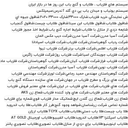
سيستم هاي فلزياب ، طلاياب و گنج ياب اين روز ها در بازار ايران
سيستم يونياب و ميدان ياب پي دي گلد آندرس
سیمپلکس
ش نمايندگي خريد فلزياب
شارک 33000
شارک 33000 2020
شاقول جيوه اي
شاقول طلاياب
شاقول طلاياب ابن سينا
شاقول طلاياب چيست
شاقول گنجياب
شايعه دزدي از منازل با طلاياب
شرايط اجاره گنج ياب
شرايط اخذ مجوز فلزياب
شرکت آسيا مدرن
شرکت آسیا مدرن
شرکت ديپ مکس المان
شرکت ردياب گوهرباستان
شرکت فلزياب
شرکت فلزياب اسپادانا
شرکت فلزياب اطلس
شرکت فلزياب برتر
شرکت فلزياب تيوا
شرکت فلزياب جويندگان اسيا
شرکت فلزياب روژ
شرکت فلزياب زاگرس
شرکت فلزياب فراز
شرکت فلزياب کيان
شرکت فلزياب گوهرباستان
شرکت فلزياب ماد
شرکت فلزياب نوين
شرکت فلزیاب آسیا مدرن
شرکت گوهرباستان
شرکت گوهرباستان مهندس حميد رجاعي
شرکت لورنز
شرکت مهندسي فلزياب
شرکت هاي بزرگ و مطرح فلزياب در جهان
شرکت هاي سازنده دستگاه گنج ياب
شرکت هاي فلزياب
شرکت هاي فلزياب در ايران
شرکت هاي معتبر فروش فلزياب
شرکت هاي معتبر فلزياب
شرکت هاي وارد کننده فلزياب
شعاع زن AKS
شعاع زن فلزياب
شعاع زن گلدن ايچ
شماتيک مدار فلزياب قوي
شماره براي فلزياب
شماره تماس شرکت زرشناسان
شواهد وجود گنج
طرز کار طلاياب
طلا ياب اندرويد
طلا ياب چيست
طلا ياب دستي
طلاياب
طلاياب TC2X
طلاياب ارزان
طلاياب اسپکترا V3
طلاياب اندرويد
طلاياب انفيبيو
طلاياب اورجينال AT GOLD
طلاياب اينوينيو
طلاياب براي دزدي از منازل
طلاياب تصويري
طلاياب تصويري پانتر