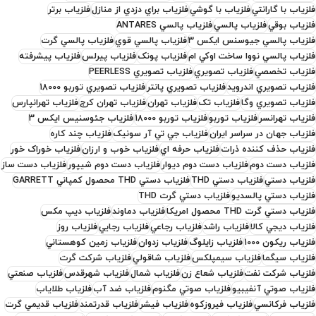
فلزياب با گارانتي
فلزياب با گوشي
فلزياب براي دزدي از منازل
فلزياب برتر
فلزياب بوقي
فلزياب پالسي
فلزياب پالسي ANTARES
فلزياب پالسي جيوسنس ايکس 3
فلزياب پالسي قوي
فلزياب پالسي گرت
فلزياب پالسي نووا ساخت اوکي ام
فلزياب پونک
فلزياب پيرلس
فلزياب پيشرفته
فلزياب تخصصي
فلزياب تصويري
فلزياب تصويري PEERLESS
فلزياب تصويري اندرويد
فلزياب تصويري پانتر
فلزياب تصويري توربو 18000
فلزياب تصويري وگا
فلزياب تک
فلزياب تهران
فلزياب تهران کرج
فلزياب تهرانپارس
فلزياب تهرانسر
فلزياب توربو
فلزياب توربو 18000
فلزياب جئوسنيس ايکس 3
فلزياب جهان در سراسر ايران
فلزياب جي تي آر سونيک
فلزياب چند کاره
فلزياب حذف کننده ذرات
فلزياب حرفه اي
فلزياب خوب و ارزان
فلزياب خوراک خور
فلزياب دست دوم
فلزياب دست دوم ديوار
فلزياب دست دوم شيپور
فلزياب دست ساز
فلزياب دستي
فلزياب دستي THD
فلزياب دستي THD محصول کمپاني GARRETT
فلزياب دستي پالسديو
فلزياب دستي گرت THD
فلزياب دستي گرت THD محصول امريکا
فلزياب دماوند
فلزياب ديپ مکس
فلزياب ديجي کالا
فلزياب راشد
فلزياب رجاعي
فلزياب رجايي
فلزياب روز
فلزياب ريکون 1000
فلزياب زايلوگ
فلزياب زدوان
فلزياب زمين کوهستاني
فلزياب سيگما
فلزياب سيمپلکس
فلزياب شاقولي
فلزياب شرکت گرت
فلزياب شرکت نفت
فلزياب شعاع زن
فلزياب شمال
فلزياب شهرقدس
فلزياب صنعتي
فلزياب صوتي آنفيبيو
فلزياب صوتي مگنوم
فلزياب ضد آب
فلزياب طلاياب
فلزياب فرکانسي
فلزياب فيروزکوه
فلزياب فيشر
فلزياب قدرتمند
فلزياب قديمي گرت