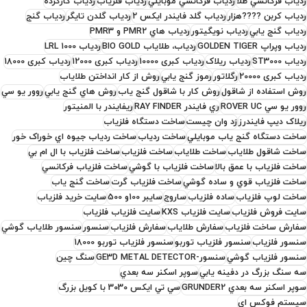
ردياب فرکانسي طلا
ردياب فرکانسي موبايلي
ردياب فلزياب
ردياب کارکرده
ردياب کربن ????هزار
ردياب گلد فايندر ايکس 2
ردياب گلدن تايگر
ردياب گنج
ردياب گنج يابي
ردياب نويگيتور
ردياب هاي PMR2 و PMR3
ردياب وپراپ GOLDEN TIGER
ردياب، طلاياب BIO GOLD
ردیاب LRL 1000
ردیاب ST3000
ردیاب ریلاک
ردیاب کبری 10000
ردیاب کبری 12000
ردیاب کبری 18000
ردیاب کبری 20000
رگلاتور
رموز گنج يابي
روش از کار انداختن طلاياب
روش استفاده از شاقول
روش کار با شاقول گنج ياب
روش هاي گنج يابي
روور يو سي
روور يو سي ROVER UC
ري فايندر RAY FINDER
ريفايندر با المنيتور
ریلاک دیپ فایندرز
زد وان چيست
ساخت دستگاه فلزياب
ساخت دستگاه گنج ياب موبايلي
ساخت ردياب
ساخت ردياب جيوه اي خوراک خور
ساخت شاقول طلاياب
ساخت طلاياب
ساخت فلزياب
ساخت فلزياب با ال ام بي
ساخت فلزياب با عمق بالا
ساخت فلزياب با گوشي
ساخت فلزياب فرکانسي
ساخت فلزياب قوي و ساده گوشي
ساخت فلزياب گرت
ساخت گنج ياب
ساخت لوپ فلزياب
ساده فلزياب
ساروج
سايبر 100و 500
سايت خريد فلزياب
سايت فروش فلزياب
سايت فلزياب KXS
سايت فلزياب فلزياب
سفارش ساخت فلزياب
سفارش طلاياب
سفارش فلزياب
سنسور
سنسور طلاياب گوشي
سنسور فلزياب
سنسور فلزياب توربو
سنسور فلزياب توربو 18000
سنسور فلزياب گوشي
سنسور-GE3D METAL DETECTOR
سنگ چين
سه سنگ بزرگ در دفينه يابي
سوپر اسکنر سه بعدي
سوپر اسکنر سه بعدي GRUNDER2
سي تي ايکس 3030 با کويل بزرگ
سيستم فوکس اي