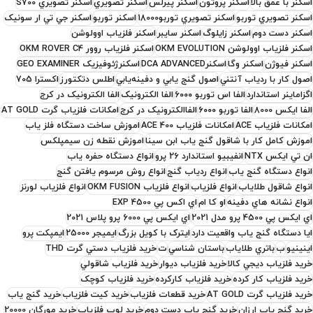
اسکنر با عمق بالا
اسکنر پروتون
اسکنر پيرلس
اسکنر تصويري
اسکنر تصويري S700
اسکنر تصويري توربو
اسکنر تصويري توربو18000
اسکنر توربو
اسکنر جي تي ار سونيک
اسکنر دست دوم
اسکنر زايلوگ
اسکنر سايبر
اسکنر فلزياب اوولوشن
اسکنر فلزياب اوولوشن OKM EVOLUTION
اسکنر فلزياب روور OKM ROVER C4
اسکنر فیوژن
اسکنر وگا
اسکنرDCA ADVANCED
اسکنرژئوفيزيک GEO EXAMINER
اصول کار با ردياب آنتني
اصول گنج يابي و دفينه‌يابي
اطلس دتکتورز
اکسترا 705
اگزاماينر استاندارد
الفا اس توربو ۶۰۰۰
الفا الکترونيک
الفا الکترونيک در کرج
الفا ايکس 8000
الفا توربو ۶۰۰۰
الفاالکترونيک در کرج
امکانات فلزياب گرت AT GOLD
امکانات فلزیاب ACE
امکانات فلزیاب ACE 400
اموزش ساخت دستگاه فلز ياب
اموزش کامل کار با شاقول گنج ياب ابن سينا
اموزش نقطه زن سيمپلکس
ان تي ايکس NTX
انفیبیو استاندارد 26 پرو
انواع دستگاه حفره ياب
انواع دستگاه گنج ياب
انواع ردياب گنج
انواع روش مرسوم يافتن گنج
انواع شاقول طلاياب
انواع فلزياب
انواع فلزياب OKM FUSION
انواع فلزياب لورنز
انواع نشانه هاي دفينه
او کا ام
اي اکس پي EXP 4500
اي ايکس پي 4500 پرو مدل 2021
اي ايکس پي 6000 پرو پلاس 2021
ايا دستگاه گنج ياب واقعيت دارد
ايترک با کويل بزرگ
ايميجر 25000
ایمپکت پرو
اینینیو
ب
باتري طلاياب
باستان شناسي
ت
خريد فلزياب دستي گرت THD
خريد فلزياب ديجي کالا
خريد فلزياب ديوار
خريد فلزياب شاقولي
خريد فلزياب کار کرده
خريد فلزياب کارکرده
خريد فلزياب کوچک
خريد فلزياب گرت AT GOLD
خريد قطعات فلزياب
خريد کيت فلزياب
خريد گنج ياب
خريد گنج ياب ارزان
خريد گنج ياب دست دوم
خريد لوپ فلزياب
خريد مورگان 20000