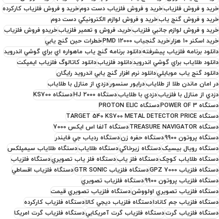
خريد و فروش فلزياب
خريد و فروش فلزياب دست دوم
خريد و فروش فلزياب کارکرده
خريد و فروش گنج ياب
خريد و فروش لوازم الکترونيکي دست دوم
خريد و فروش لوازم جانبي فلزياب
خريد، فروش و تعمير فلزياب
خريدو فروش فلزياب
خرید اسکنر 10 هزار
خرید گنجیاب PMD 12000
خطرات حين گنج يابي
دانلود برنامه فلزياب پيشرفته
دانلود برنامه گنج ياب ماهواره اي براي گوشي اندرويد
دانلود طلاياب براي گوشي اندرويد
دانلود فلزياب
دانلود کاتالوگ فلزياب ايمپکت
دانلود گنج ياب موبايلي
دانلود نرم افزار گنج يابي اندرويد رايگان
در امان ماندن طلا از طلاياب
درايور سنسور
دزدي از منازل با طلاياب
دزدي از منازل با فلزياب
دزدي با طلاياب
دستگاه HJ 2000
دستگاه KS700
دستگاه POWER OF 3
دستگاه PROTON ELIC
دستگاه TARGET 540 KS700 METAL DETECTOR PRICE
دستگاه TREASURE NAVIGATOR
دستگاه آلفا اس ايکس 7000
دستگاه پروتون 9900
دستگاه حفره زن
دستگاه ردياب جي فايندر
دستگاه رويال بيسيک
دستگاه زيرخاکي
دستگاه طلاياب
دستگاه طلاياب سيمپلکس
دستگاه طلاياب کوچک
دستگاه فلز ياب
دستگاه فلز ياب تصويري
دستگاه فلزياب
دستگاه فلزياب GPZ 7000
دستگاه فلزياب GTR SONIC
دستگاه فلزياب اقساطي
دستگاه فلزياب پروتون 9900
دستگاه فلزياب تصويري
دستگاه فلزياب تصويري اولووشن
دستگاه فلزياب تصويري قيمت
دستگاه فلزياب جم کانادا
دستگاه فلزياب ديجي کالا
دستگاه فلزياب کارکرده
دستگاه فلزياب گرت
دستگاه فلزياب گرت آمريکايي
دستگاه فلزياب گرت امريکا