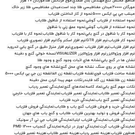
مناطق محتمل گنج
مهندس بلال صمدي
موج فرکانس طلا
مورگان 20 هزار
مورگان 20000
ميدان مغناطيسي طلا چند است
ميدان مغناطيسي طلا زير خاک
مينلب جي پي ايکس 5000
نحوه از کار انداختن فلزياب
نحوه استفاده ار فلزياب گوشي
نحوه استفاده از شاقول طلاياب
نحوه استفاده از فلزياب گوشي
نحوه عمق زني با شاقول
نحوه کار با شاقول در گنج يابي
نحوه کار با شاقول طلاياب
نحوه کار با فلزياب
نحوه کار فلزياب
نرم افزار GTR
نرم افزار اسکنر وگا
نرم افزار تصويري فلزياب
نرم افزار فلزياب
نرم افزار فلزياب تصويري
نرم افزار متراژ دقيق در گنج يابي اندرويد
نرم افزار ويژوالايزر
نرم افزار ويژوالايزر VISUALIZER
نسخه خواني گنج و دفينه
نشان ها در گنج يابي
نشانه هاي اثبات وجود گنج و وجود طلا
نشانه هاي بر روي سنگ، نشانه هاي محل گنج
نشانه هاي وجود گنج
نقشه ساخت فلزياب قوي
نقشه فلزياب
نقطه زن الفا
نقطه زن جي پي ايکس 5000
نقطه زن طلا
نقطه زن گلد فايندر
نکات مهم پيدا کردن محل دفينه
نکات مهم گنج يابي
نماد کاسه
نمادهاي گنج
نمايندگي تعمير ردياب
نمايندگي تعمير طلاياب
نمايندگي تعمير فلزياب
نمايندگي تعمير فلزياب خارجي
نمايندگي تعمير گنج ياب
نمايندگي خريد فلزياب
نمايندگي خريد و فروش فلزياب گنج ياب و طلاياب
نمايندگي فروش فلزياب
نمايندگي فروش و توليد بهترين فلزياب طلاياب و گنج ياب هاي جهان
نمايندگي فلزياب
نمايندگي فلزياب ايليا
نمايندگي فلزياب جي تي آر سونيک
نمايندگي فلزياب گرت
نمايندگي لورنز در ترکيه
نمایندگی گنجیاب PMD 12000
هدفون فلزياب
هزينه تعمير ردياب
هزينه تعمير طلاياب
هزينه تعمير فلزياب