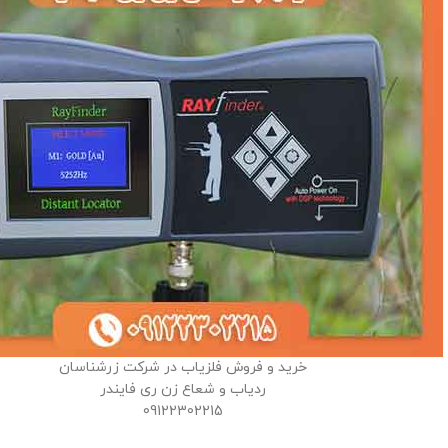
خرید و فروش فلزیاب در شرکت زرشناسان
ردیاب و شعاع زن ری فایندر
09122302215