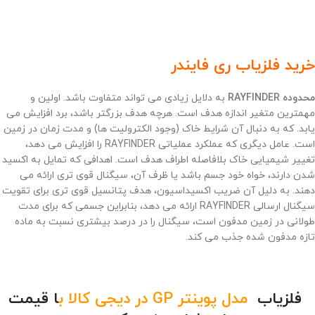
خرید فلزیاب ری فایندر
محدوده RAYFINDER
به دلایل زیادی می تواند متفاوت باشد. اولین و
مهمترین متغیر اندازه هدف است. هرچه هدف بزرگتر باشد، برد افزایش می
یابد. که به دنبال آن شرایط خاک (وجود الکترولیت ها) و مدت زمان در زمین
است. عامل دیگری که عملکرد عملیاتی RAYFINDER را افزایش می دهد،
تغییر شیمیایی خاک بلافاصله اطراف هدف است. اهدافی که تمایل به اکسید
شدن دارند، خواه خود جسم باشد یا ظرف آن، سیگنال قوی تری ارائه می
دهند. به دلیل آن ضریب اکسیداسیون، هدف پتانسیل قوی تری برای تقویت
سیگنال ارسالی RAYFINDER ارائه می دهد، بنابراین جسمی که برای مدت
طولانی در زمین مدفون است، سیگنال را در درصد بیشتری نسبت به ماده
تازه مدفون شده جذب می کند.
فلزیاب
مدل پوینتر GP در دیجی کالا
ب
ا قیمت