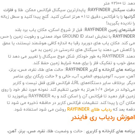
دهد. تا 2100+ متر
دقت سیگنال RAYFINDER:
پایدارترین سیگنال فرکانس ممکن. طلا و
فلزات
گرانبها
را با فرکانس دقیق تا 0.1 هرتز اسکن کنید. گنج پیدا کنید و سطل زباله
را نادیده بگیرید!
فیلترهای زمین RAYFINDER:
قبل از شروع اسکن، مکان یاب برد بلند
RAYFINDER
با نمایش اعداد GROUND ID مواد معدنی و رطوبت زمین را حس
می کند. مکان یاب های دوربرد رقبا به اندازه کافی هوشمند نیستند، یا عمق
را کاهش می دهند یا سیگنال های نادرستی در زمین بد می
دهند. RAYFINDER به طور خودکار شکل موج سیگنال را تغییر می دهد تا
عمق خوب و تفکیک فلز را برای همه شرایط زمین حفظ کند.
برنامه های کارخانه و کاربر RAYFINDER:
حالت های طلا، نقره، مس، برنز،
آهن، سرب، آلومینیوم، الماس، آب، خالی و 6 حالت رایگان برای عناصر
دیگر. برخلاف سایر دستگاه‌های LRL، فرکانس فلزی قفل نیست و کاربر
می‌تواند در مراحل +/-1 هرتز به خوبی تنظیم کند. نمونه مورد نظر خود را روی
زمین قرار دهید تا فرکانس آن را اسکن کند و به RAYFINDER بیاموزید تا
مکان آن را پیدا کند. تنظیمات فرکانس کاربر در حافظه ذخیره می شود تا
دفعه بعد که
ردیاب طلای RAYFINDER
روشن می شود استفاده شود.
اموزش ردیاب ری فایندر
برنامه های کارخانه و کاربری
: حالت و وضعیت
طلا، نقره، مس، برنز، آهن،