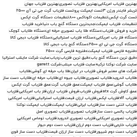
بهترین فلزیاب امریکایی
بهترین فلزیاب تصویری
بهترین فلزیاب جهان
تریشر فایندر ورژن 3
تست ایمپکت پرو
تست فلزیاب گرت جی تی آی 2500
تست گرت اپکس
تنظیمات اکوناکس 800
تنظیمات دستگاه گرت اپکس
تنظیمات فلزیاب ایمپکت
جدیدترین دستگاه گنج یاب دنیا
خرید فلزیاب
خرید و فروش فلزیاب
دستگاه طلا یاب تصویری حرفه ای
دستگاه طلایاب کوچک
دستگاه فلز یاب امریکایی
دستگاه فلزیاب استرالیایی
دستگاه فلزیاب دیجی کالا
دستگاه گرت جی تی ای 2500
دستگاه گنج یاب دیجی کالا
دفترچه فارسی فلزیاب ایمپکت
دفترچه فارسی گرت 2500
دقیق ترین دستگاه گنج یاب
دقیق ترین فلزیاب
ردیاب
سایت شرکت ماینلب استرالیا
سایت شرکت نوکتا ترکیه
سایت فلزیاب مینلب
شرکت garrett
شرکت های معتبر فروش فلزیاب در ایران
طلا یاب حرفه ای گوشی
طلایاب
طلایاب اندروید
طلایاب تصویری
طلایاب جیوه ای
طلایاب حرفه ای
طلایاب دست ساز
طلایاب گوشی
عمق فلزیاب ایمپکت
عمق فلزیاب گرت
عمق فلزیاب گرت اپکس
عمق کاوش گرت atx
فروش فلزیاب
فروش فلزیاب ارزان
فلز یاب امریکایی
فلزیاب
فلزیاب vlf
فلزیاب اپکس
فلزیاب ارزان قیمت
فلزیاب استرالیایی
فلزیاب امریکایی
فلزیاب انتنی دست ساز
فلزیاب ایرانی
فلزیاب ایمپکت
فلزیاب ایمپکت نوکتا
فلزیاب پالسی دست ساز
فلزیاب تصویری
فلزیاب تصویری اصل
فلزیاب تصویری امریکایی
فلزیاب تصویری اندروید
فلزیاب توماس امریکایی
فلزیاب خارجی
فلزیاب دست دوم ارزان
فلزیاب دست دوم دیوار
فلزیاب دست دوم شیپور
فلزیاب دست ساز ارزان قیمت
فلزیاب دست ساز قوی