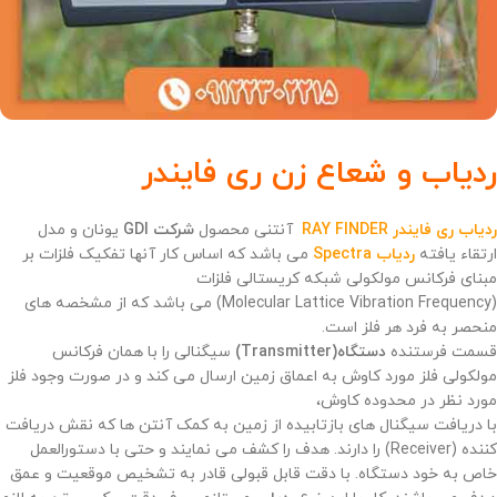
ردیاب و شعاع زن ری فایندر
ردیاب ری فایندر RAY FINDER
آنتنی محصول
شرکت GDI
یونان و مدل
ارتقاء یافته
ردیاب Spectra
می باشد که اساس کار آنها تفکیک فلزات بر
مبنای فرکانس مولکولی شبکه کریستالی فلزات
(Molecular Lattice Vibration Frequency) می باشد که از مشخصه های
منحصر به فرد هر فلز است.
قسمت فرستنده
دستگاه(Transmitter)
سیگنالی را با همان فرکانس
مولکولی فلز مورد کاوش به اعماق زمین ارسال می کند و در صورت وجود فلز
مورد نظر در محدوده کاوش،
با دریافت سیگنال های بازتابیده از زمین به کمک آنتن ها که نقش دریافت
کننده (Receiver) را دارند. هدف را کشف می نمایند و حتی با دستورالعمل
خاص به خود دستگاه. با دقت قابل قبولی قادر به تشخیص موقعیت و عمق