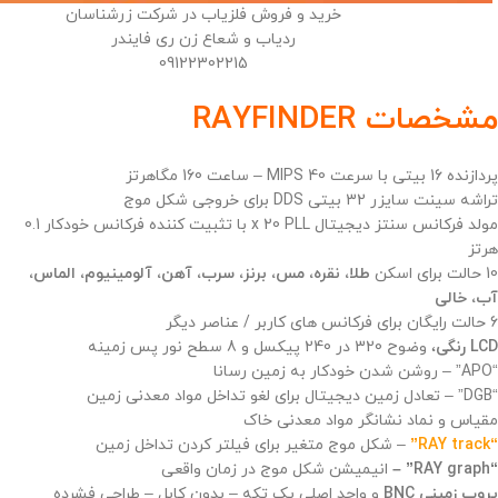
خرید و فروش فلزیاب در شرکت زرشناسان
ردیاب و شعاع زن ری فایندر
09122302215
مشخصات RAYFINDER
پردازنده 16 بیتی با سرعت 40 MIPS – ساعت 160 مگاهرتز
تراشه سینت سایزر 32 بیتی DDS برای خروجی شکل موج
مولد فرکانس سنتز دیجیتال x 20 PLL با تثبیت کننده فرکانس خودکار 0.1
هرتز
10 حالت برای اسکن
طلا، نقره، مس، برنز، سرب، آهن، آلومینیوم، الماس،
آب، خالی
6 حالت رایگان برای فرکانس های کاربر / عناصر دیگر
LCD رنگی
، وضوح 320 در 240 پیکسل و 8 سطح نور پس زمینه
“APO” – روشن شدن خودکار به زمین رسانا
“DGB” – تعادل زمین دیجیتال برای لغو تداخل مواد معدنی زمین
مقیاس و نماد نشانگر مواد معدنی خاک
“RAY track”
– شکل موج متغیر برای فیلتر کردن تداخل زمین
“RAY graph” –
انیمیشن شکل موج در زمان واقعی
پروب زمینی BNC
و واحد اصلی یک تکه – بدون کابل – طراحی فشرده