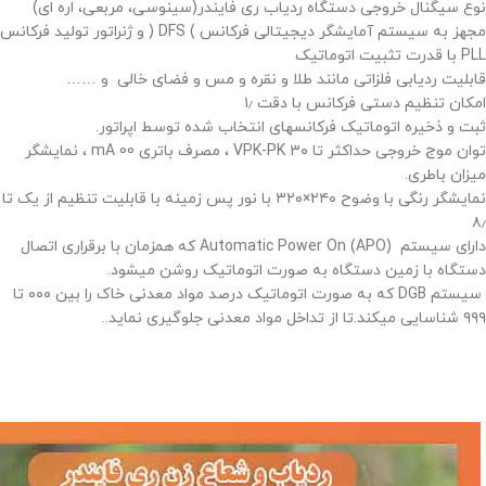
نوع سیگنال خروجی دستگاه ردیاب ری فایندر(سینوسی، مربعی، اره ای)
مجهز به سیستم آمایشگر دیجیتالی فرکانس ) DFS ( و ژنراتور تولید فرکانس
PLL با قدرت تثبیت اتوماتیک
قابلیت ردیابی فلزاتی مانند طلا و نقره و مس و فضای خالی و ……
امکان تنظیم دستی فرکانس با دقت ۱٫
ثبت و ذخیره اتوماتیک فرکانسهای انتخاب شده توسط اپراتور.
توان موج خروجی حداکثر تا ۳۰ VPK-PK ، مصرف باتری mA 00 ، نمایشگر
میزان باطری.
نمایشگر رنگی با وضوح ۲۴۰×۳۲۰ با نور پس زمینه با قابلیت تنظیم از یک تا
۸٫
دارای سیستم (Automatic Power On (APO که همزمان با برقراری اتصال
دستگاه با زمین دستگاه به صورت اتوماتیک روشن میشود.
سیستم DGB که به صورت اتوماتیک درصد مواد معدنی خاک را بین ۰۰۰ تا
۹۹۹ شناسایی میکند.تا از تداخل مواد معدنی جلوگیری نماید..