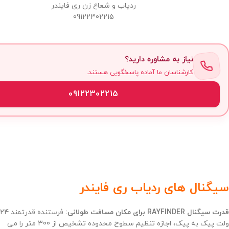
ردیاب و شعاع زن ری فایندر
09122302215
نیاز به مشاوره دارید؟
کارشناسان ما آماده پاسخگویی هستند.
09122302215
سیگنال های ردیاب ری فایندر
قدرت سیگنال RAYFINDER برای مکان مسافت طولانی:
فرستنده قدرتمند 24
ولت پیک به پیک، اجازه تنظیم سطوح محدوده تشخیص از 300 متر را می