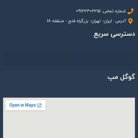
شماره تماس: 09122302215
آدرس : ایران- تهران- بزرگراه فتح - منطقه 18
دسترسی سریع
گوگل مپ