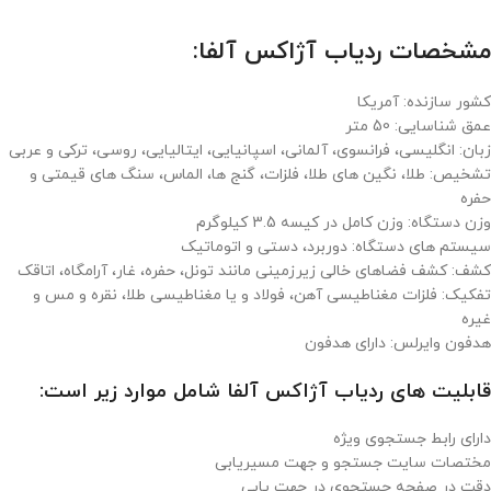
مشخصات ردیاب آژاکس آلفا:
کشور سازنده: آمریکا
عمق شناسایی: 50 متر
زبان: انگلیسی، فرانسوی، آلمانی، اسپانیایی، ایتالیایی، روسی، ترکی و عربی
تشخیص: طلا، نگین های طلا، فلزات، گنج ها، الماس، سنگ های قیمتی و
حفره
وزن دستگاه: وزن کامل در کیسه 3.5 کیلوگرم
سیستم های دستگاه: دوربرد، دستی و اتوماتیک
کشف: کشف فضاهای خالی زیرزمینی مانند تونل، حفره، غار، آرامگاه، اتاقک
تفکیک: فلزات مغناطیسی آهن، فولاد و یا مغناطیسی طلا، نقره و مس و
غیره
هدفون وایرلس: دارای هدفون
قابلیت های ردیاب آژاکس آلفا شامل موارد زیر است:
دارای رابط جستجوی ویژه
مختصات سایت جستجو و جهت مسیریابی
دقت در صفحه جستجوی در جهت یابی