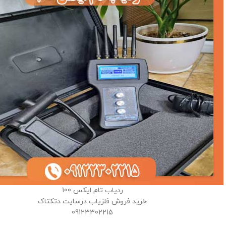
ردیاب تام ایکس 100
خرید فروش فلزیاب درسایت دتکتاک
09123302215