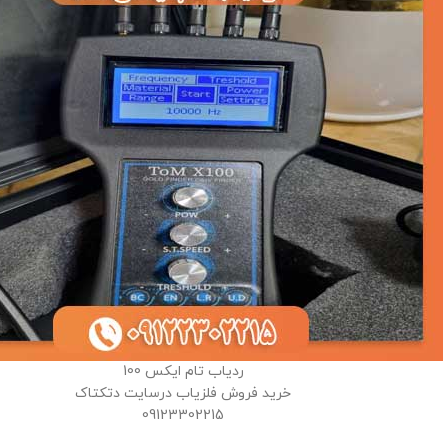
ردیاب تام ایکس 100
خرید فروش فلزیاب درسایت دتکتاک
09123302215