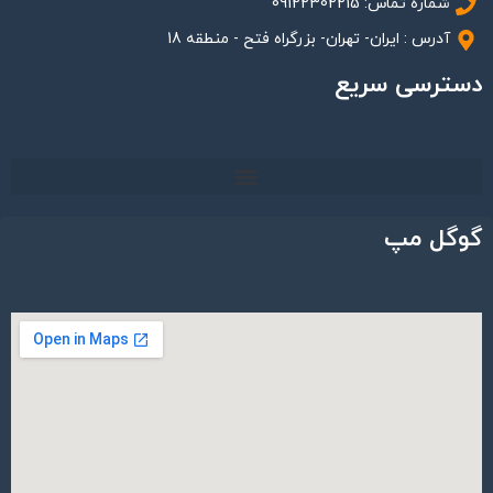
شماره تماس: 09122302215
آدرس : ایران- تهران- بزرگراه فتح - منطقه 18
دسترسی سریع
گوگل مپ