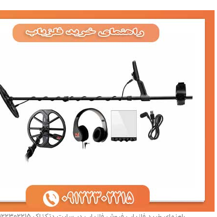
راهنمای خرید فلزیاب فروش فلزیاب در سایت دتکتاک 09122302215