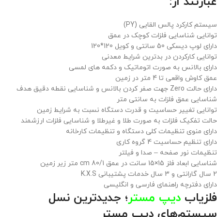
عبارتند از:
سیستم کارکرد پالس القایی (PY)
توانایی شناسایی فلزات کوچک در عمق
دارای لوپ دیسکی 50 سانتی و کویل 120*120
توانایی کارکردن در بدترین شرایط معدنی
دارای بالانس به صورت اتوماتیک و دکمه های لمسی
عمق کاوش واقعی تا 4 متر در زمین
دارای حالت Zero جهت صفر کردن بالانس و شناسایی نقطه دقیق هدف
شناسایی عمق فلزات به سانتی متر
توانایی تغییر حساسیت و قدرت دستگاه نسبت به شرایط زمین
حالت تفکیک فلزات به صورت طلا و غیرطلا و شناسایی فلزات ارزشمند
دارای منوی تنظیمات کلی دستگاه و تنظیمات کارخانه
دارای تنظیم حساسیت 4 گروه کاری
تنظیمات نور صفحه – صدا و فیلتر
شناسایی ابعاد فلز 15×15 سانت در عمق cm 80/1 متر زیر زمین
2 سال گارانتی و 3 سال خدمات پشتیبانی K.X.S
دارای دفترچه راهنمای فارسی و انگلیسی
فلزیاب
دیپ مستر
؛ جدیدترین نسل
سیستم‌های دیپ مستر