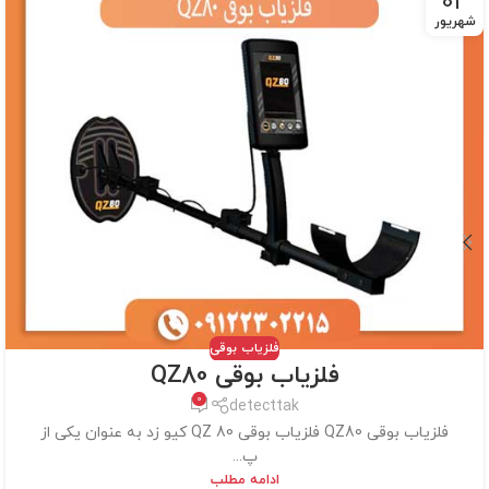
03
شهریور
فلزیاب بوقی
فلزیاب بوقی QZ80
0
detecttak
فلزیاب بوقی QZ80 فلزیاب بوقی QZ 80 کیو زد به عنوان یکی از
پ...
ادامه مطلب