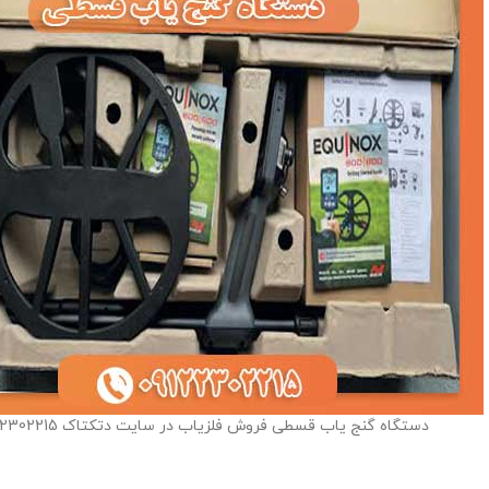
دستگاه گنج یاب قسطی فروش فلزیاب در سایت دتکتاک 09122302215