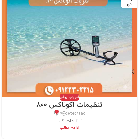
دی
فلزیاب بوقی
تنظیمات اکوناکس 800
0
detecttak
تنظیمات اکو...
ادامه مطلب