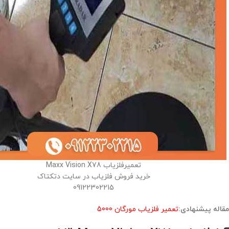
تعمیرفلزیاب Maxx Vision X78
خرید فروش فلزیاب در سایت دتکتاک
09122302215
مقاله پیشنهادی:
تعمیر فلزیاب مورگان 5000