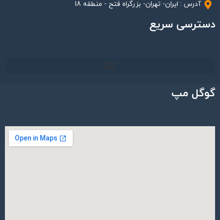
آدرس : ایران- تهران- بزرگراه فتح - منطقه 18
دسترسی سریع
گوگل مپ