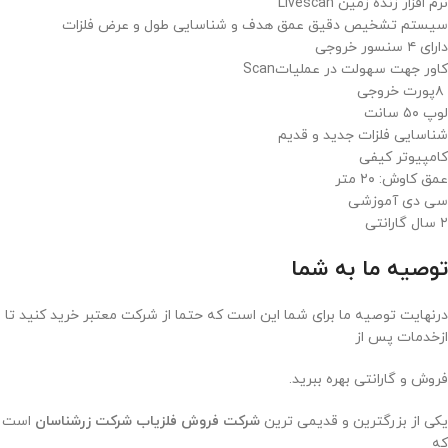
نرم افزار زنده زمین
Livescan
سیستم تشخیص دقیق عمق هدف و شناسایی طول و عرض فلزات
دارای ۴ سنسور خروجی
کاور جهت سهولت در عملیات
Scan
۸
پورت خروجی
لوپ ۵۰ سانت
شناسایی فلزات جدید و قدیم
کامپیوتر کیفی
عمق کاوش: ۲۰ متر
سی دی آموزشی
۲
سال گارانتی
توصیه ما به شما
درنهایت توصیه ما برای شما این است که حتما از شرکت معتبر خرید کنید تا
ازخدمات پس از
فروش و گارانتی بهره ببرید.
یکی از بزرگترین و قدیمی ترین
شرکت فروش فلزیاب شرکت زرشناسان
است
که