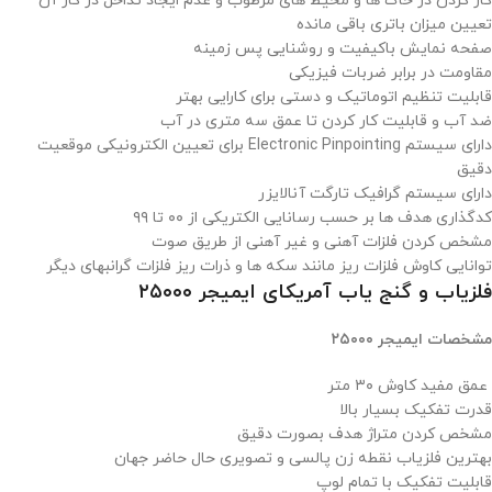
کار کردن در خاک ها و محیط های مرطوب و عدم ایجاد تداخل در کار آن
تعیین میزان باتری باقی مانده
صفحه نمایش باکیفیت و روشنایی پس زمینه
مقاومت در برابر ضربات فیزیکی
قابلیت تنظیم اتوماتیک و دستی برای کارایی بهتر
ضد آب و قابلیت کار کردن تا عمق سه متری در آب
دارای سیستم Electronic Pinpointing برای تعیین الکترونیکی موقعیت
دقیق
دارای سیستم گرافیک تارگت آنالایزر
کدگذاری هدف ها بر حسب رسانایی الکتریکی از ۰۰ تا ۹۹
مشخص کردن فلزات آهنی و غیر آهنی از طریق صوت
توانایی کاوش فلزات ریز مانند سکه ها و ذرات ریز فلزات گرانبهای دیگر
فلزیاب و گنج یاب آمریکای ایمیجر ۲۵۰۰۰
مشخصات ایمیجر ۲۵۰۰۰
عمق مفید کاوش ۳۰ متر
قدرت تفکیک بسیار بالا
مشخص کردن متراژ هدف بصورت دقیق
بهترین فلزیاب نقطه زن پالسی و تصویری حال حاضر جهان
قابلیت تفکیک با تمام لوپ