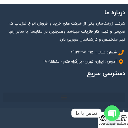
درباره ما
شرکت زرشناسان یکی از شرکت های خرید و فروش انواع فلزیاب که
قدیمی و کهنه کار فلزیاب میباشد وهمچنین در مقایسه با سایر رقبا
تیم متخصص و کارشناسان مجربی دارد.
شماره تماس: 09122302215
آدرس : ایران- تهران- بزرگراه فتح - منطقه 18
دسترسی سریع
گوگل مپ
تماس با ما
Open
روشگاه
سبد خرید
حساب من
تماس با ما