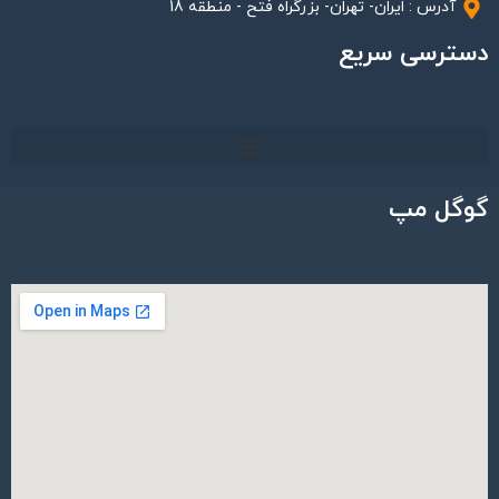
آدرس : ایران- تهران- بزرگراه فتح - منطقه 18
دسترسی سریع
گوگل مپ