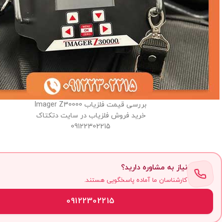
بررسی قیمت فلزیاب Imager Z30000
خرید فروش فلزیاب در سایت دتکتاک
09122302215
نیاز به مشاوره دارید؟
کارشناسان ما آماده پاسخگویی هستند.
09122302215