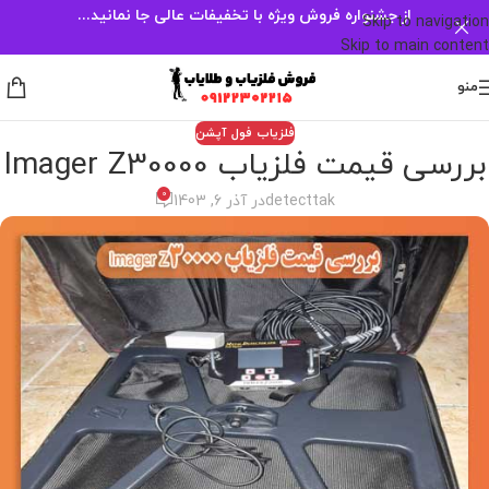
از جشنواره فروش ویژه با تخفیفات عالی جا نمانید...
Skip to navigation
Skip to main content
منو
فلزیاب فول آپشن
بررسی قیمت فلزیاب Imager Z30000
0
detecttak
در آذر 6, 1403