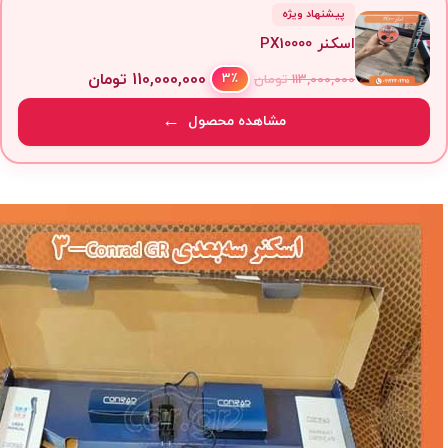
پیشنهاد ویژه
اسکنر PX10000
110,000,000
تومان
3٪
113,000,000
تومان
مشاهده محصول