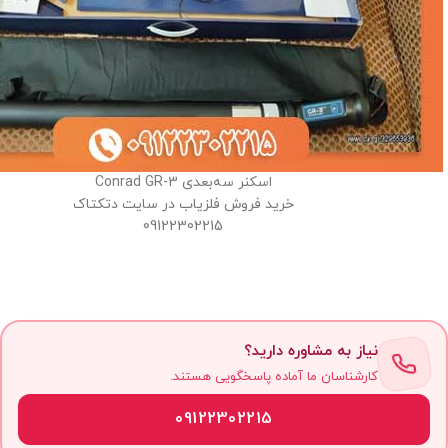
اسکنر سه‌بعدی Conrad GR-3
خرید فروش فلزیاب در سایت دتکتاک
09122302215
نیاز به مشاوره دارید؟
کارشناسان ما آماده پاسخگویی هستند.
09122302215