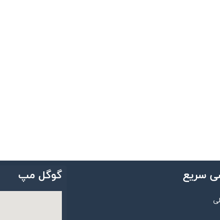
ی سریع
گوگل مپ
ی