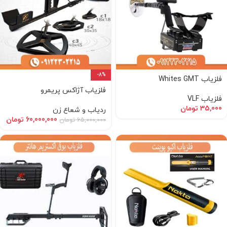
-8%
فلزیاب Whites GMT
فلزیاب آژاکس پریمرو
فلزیاب VLF
35,000
تومان
ردیاب و شعاع زن
60,000,000
تومان
65,000,000
تومان