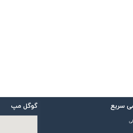
ی سریع
گوگل مپ
ی