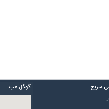
ی سریع
گوگل مپ
ی